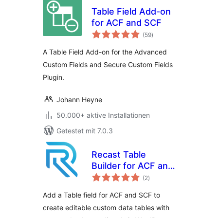
Table Field Add-on
for ACF and SCF
Bewertungen
(59
)
insgesamt
A Table Field Add-on for the Advanced
Custom Fields and Secure Custom Fields
Plugin.
Johann Heyne
50.000+ aktive Installationen
Getestet mit 7.0.3
Recast Table
Builder for ACF and
Bewertungen
SCF
(2
)
insgesamt
Add a Table field for ACF and SCF to
create editable custom data tables with