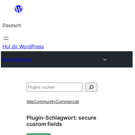
Zum
Inhalt
Deutsch
springen
Hol dir WordPress
Plugin Directory
Suchen
Alle
Community
Commercial
Plugin-Schlagwort:
secure
custom fields