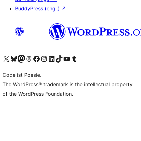
BuddyPress (engl.)
↗
Unser X-Konto (früher Twitter) besuchen
Unser Bluesky-Konto besuchen
Unser Mastodon-Konto besuchen
Unser Threads-Konto besuchen
Unsere Facebook-Seite besuchen
Unser Instagram-Konto besuchen
Unser LinkedIn-Konto besuchen
Unser TikTok-Konto besuchen
Unseren YouTube-Kanal besuchen
Unser Tumblr-Konto besuchen
Code ist Poesie.
The WordPress® trademark is the intellectual property
of the WordPress Foundation.