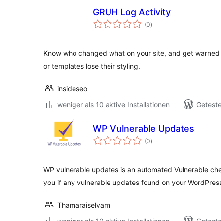
GRUH Log Activity
Bewertungen
(0
)
insgesamt
Know who changed what on your site, and get warned 
or templates lose their styling.
insideseo
weniger als 10 aktive Installationen
Geteste
WP Vulnerable Updates
Bewertungen
(0
)
insgesamt
WP vulnerable updates is an automated Vulnerable check
you if any vulnerable updates found on your WordPress
Thamaraiselvam
weniger als 10 aktive Installationen
Geteste