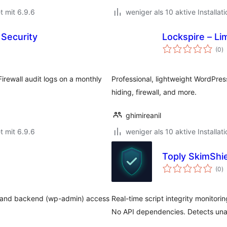
t mit 6.9.6
weniger als 10 aktive Installat
 Security
Lockspire – Li
B
(0
)
i
Firewall audit logs on a monthly
Professional, lightweight WordPres
hiding, firewall, and more.
ghimireanil
t mit 6.9.6
weniger als 10 aktive Installat
Toply SkimShi
B
(0
)
i
end and backend (wp-admin) access
Real-time script integrity monito
No API dependencies. Detects unau