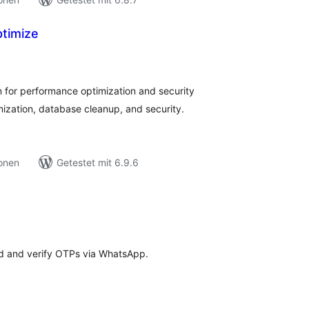
timize
ewertungen
nsgesamt
for performance optimization and security
ization, database cleanup, and security.
ionen
Getestet mit 6.9.6
ewertungen
nsgesamt
end and verify OTPs via WhatsApp.