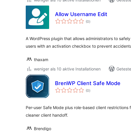
Allow Username Edit
Bewertungen
(0
)
insgesamt
A WordPress plugin that allows administrators to safel
users with an activation checkbox to prevent accident
thaxam
weniger als 10 aktive Installationen
Geteste
BrenWP Client Safe Mode
Bewertungen
(0
)
insgesamt
Per-user Safe Mode plus role-based client restrictions 
cleaner client handoff.
Brendigo