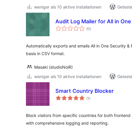
weniger als 10 aktive Installationen
Geteste
Audit Log Mailer for All in One
Bewertungen
(0
)
insgesamt
Automatically exports and emails All in One Security & 
basis in CSV format.
Masaki (studioNoiR)
weniger als 10 aktive Installationen
Geteste
Smart Country Blocker
Bewertungen
(1
)
insgesamt
Block visitors from specific countries for both front
with comprehensive logging and reporting.