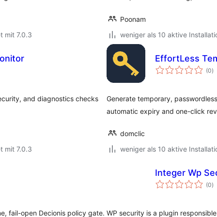
Poonam
t mit 7.0.3
weniger als 10 aktive Installat
onitor
EffortLess Te
B
(0
)
i
curity, and diagnostics checks
Generate temporary, passwordless 
automatic expiry and one-click re
domclic
t mit 7.0.3
weniger als 10 aktive Installat
Integer Wp Sec
B
(0
)
i
 fail-open Decionis policy gate.
WP security is a plugin responsible