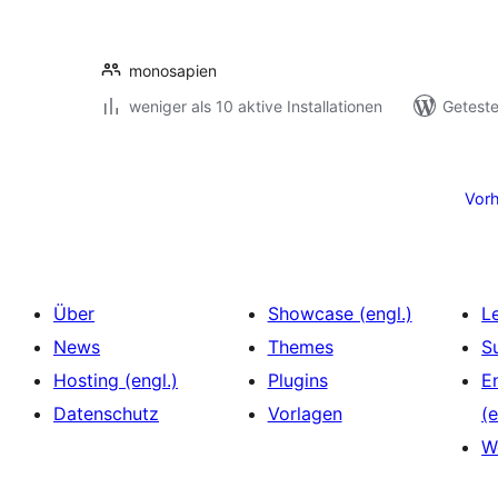
monosapien
weniger als 10 aktive Installationen
Geteste
Seitennummerierung
der
Vorh
Beiträge
Über
Showcase (engl.)
L
News
Themes
S
Hosting (engl.)
Plugins
E
Datenschutz
Vorlagen
(e
W