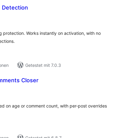
 Detection
ewertungen
nsgesamt
 protection. Works instantly on activation, with no
ections.
ionen
Getestet mit 7.0.3
mments Closer
ewertungen
nsgesamt
ed on age or comment count, with per-post overrides
ionen
Getestet mit 6.8.7