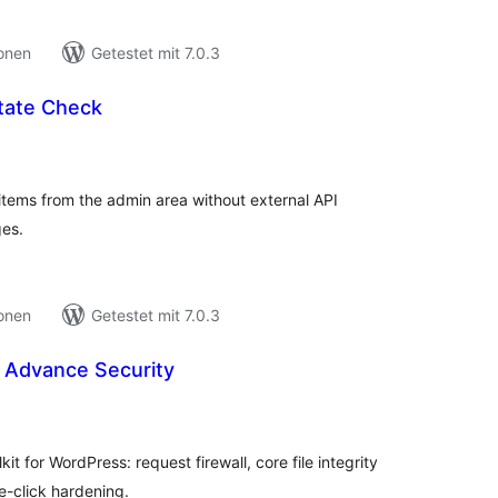
ionen
Getestet mit 7.0.3
tate Check
ewertungen
nsgesamt
items from the admin area without external API
es.
ionen
Getestet mit 7.0.3
e Advance Security
ewertungen
nsgesamt
kit for WordPress: request firewall, core file integrity
-click hardening.