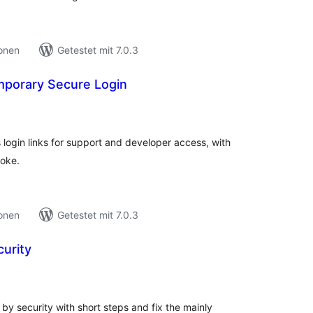
ionen
Getestet mit 7.0.3
mporary Secure Login
ewertungen
nsgesamt
login links for support and developer access, with
voke.
ionen
Getestet mit 7.0.3
urity
ewertungen
nsgesamt
 by security with short steps and fix the mainly