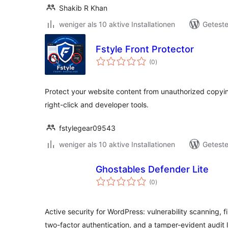
Shakib R Khan
weniger als 10 aktive Installationen
Geteste
Fstyle Front Protector
Bewertungen
(0
)
insgesamt
Protect your website content from unauthorized copyin
right-click and developer tools.
fstylegear09543
weniger als 10 aktive Installationen
Geteste
Ghostables Defender Lite
Bewertungen
(0
)
insgesamt
Active security for WordPress: vulnerability scanning, fi
two-factor authentication, and a tamper-evident audit 