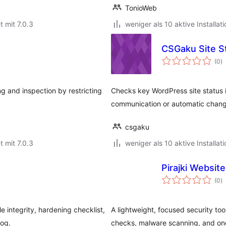
TonioWeb
t mit 7.0.3
weniger als 10 aktive Installat
CSGaku Site S
B
(0
)
i
g and inspection by restricting
Checks key WordPress site status 
communication or automatic chang
csgaku
t mit 7.0.3
weniger als 10 aktive Installat
Pirajki Websit
B
(0
)
i
le integrity, hardening checklist,
A lightweight, focused security tool
log.
checks, malware scanning, and one