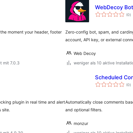
WebDecoy Bot
B
(0
)
i
the moment your header, footer
Zero-config bot, spam, and carding
account, API key, or external conn
Web Decoy
t mit 7.0.3
weniger als 10 aktive Installat
Scheduled Co
B
(0
)
i
ing plugin in real time and alert
Automatically close comments bas
 site.
and optional filters.
monzur
t mit 4.9.30
weniger als 10 aktive Installat