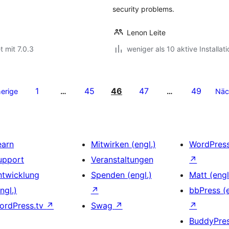
security problems.
Lenon Leite
t mit 7.0.3
weniger als 10 aktive Installat
1
45
46
47
49
erige
…
…
Näc
earn
Mitwirken (engl.)
WordPres
upport
Veranstaltungen
↗
ntwicklung
Spenden (engl.)
Matt (engl
ngl.)
↗
bbPress (e
ordPress.tv
↗
Swag
↗
↗
BuddyPre