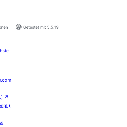
ionen
Getestet mit 5.5.19
hste
s.com
.)
↗
ngl.)
ss