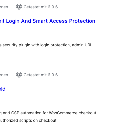
ionen
Getestet mit 6.9.6
mit Login And Smart Access Protection
ewertungen
nsgesamt
s security plugin with login protection, admin URL
ionen
Getestet mit 6.9.6
eld
ewertungen
nsgesamt
ring and CSP automation for WooCommerce checkout.
thorized scripts on checkout.