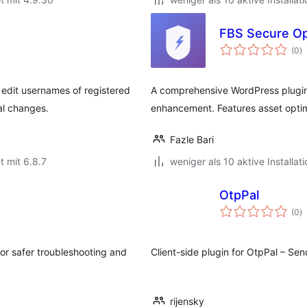
FBS Secure Op
B
(0
)
i
y edit usernames of registered
A comprehensive WordPress plugin 
al changes.
enhancement. Features asset optim
Fazle Bari
t mit 6.8.7
weniger als 10 aktive Installat
OtpPal
B
(0
)
i
for safer troubleshooting and
Client-side plugin for OtpPal – S
rijensky