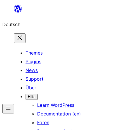
Zum
Inhalt
Deutsch
springen
Themes
Plugins
News
Support
Über
Hilfe
Learn WordPress
Documentation (en)
Foren