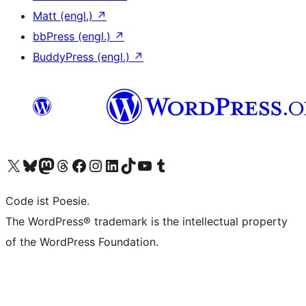
Matt (engl.)
↗
bbPress (engl.)
↗
BuddyPress (engl.)
↗
Unser X-Konto (früher Twitter) besuchen
Unser Bluesky-Konto besuchen
Unser Mastodon-Konto besuchen
Unser Threads-Konto besuchen
Unsere Facebook-Seite besuchen
Unser Instagram-Konto besuchen
Unser LinkedIn-Konto besuchen
Unser TikTok-Konto besuchen
Unseren YouTube-Kanal besuchen
Unser Tumblr-Konto besuchen
Code ist Poesie.
The WordPress® trademark is the intellectual property
of the WordPress Foundation.