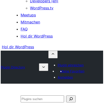
Developers (en)
WordPress.tv
Meetups
Mitmachen
FAQ
Hol dir WordPress
Hol dir WordPress
Plugin einreichen
Plugin Directory
Meine Favoriten
Anmelden
Suchen