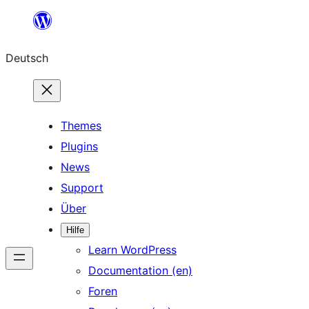
Zum
Inhalt
Deutsch
springen
Themes
Plugins
News
Support
Über
Hilfe
Learn WordPress
Documentation (en)
Foren