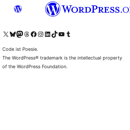
Unser X-Konto (früher Twitter) besuchen
Unser Bluesky-Konto besuchen
Unser Mastodon-Konto besuchen
Unser Threads-Konto besuchen
Unsere Facebook-Seite besuchen
Unser Instagram-Konto besuchen
Unser LinkedIn-Konto besuchen
Unser TikTok-Konto besuchen
Unseren YouTube-Kanal besuchen
Unser Tumblr-Konto besuchen
Code ist Poesie.
The WordPress® trademark is the intellectual property
of the WordPress Foundation.