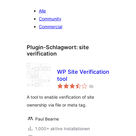
Alle
Community
Commercial
Plugin-Schlagwort:
site
verification
WP Site Verification
tool
Bewertungen
(6
)
insgesamt
A tool to enable verification of site
ownership via file or meta tag.
Paul Bearne
1.000+ aktive Installationen