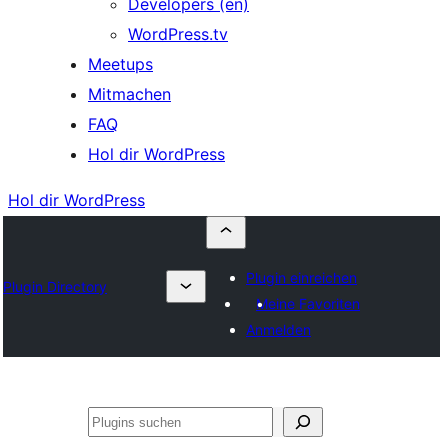
Developers (en)
WordPress.tv
Meetups
Mitmachen
FAQ
Hol dir WordPress
Hol dir WordPress
Plugin einreichen
Plugin Directory
Meine Favoriten
Anmelden
Suchen