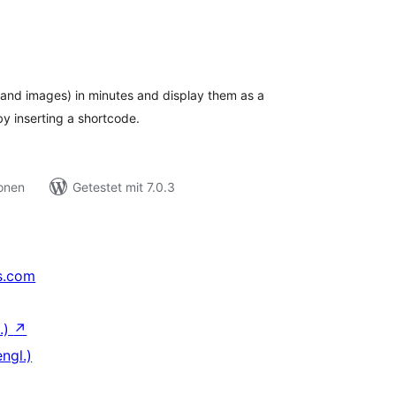
ewertungen
nsgesamt
, and images) in minutes and display them as a
by inserting a shortcode.
ionen
Getestet mit 7.0.3
s.com
.)
↗
ngl.)