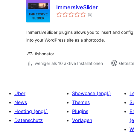
ImmersiveSlider
Bewertungen
(0
)
insgesamt
ImmersiveSlider plugins allows you to insert and confi
into your WordPress site as a shortcode.
tishonator
weniger als 10 aktive Installationen
Geteste
Über
Showcase (engl.)
L
News
Themes
S
Hosting (engl.)
Plugins
E
Datenschutz
Vorlagen
(e
W