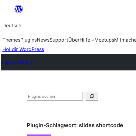
Zum
Inhalt
Deutsch
springen
Themes
Plugins
News
Support
Über
Hilfe
Meetups
Mitmach
Hol dir WordPress
Plugin Directory
Suchen
Plugin-Schlagwort:
slides shortcode