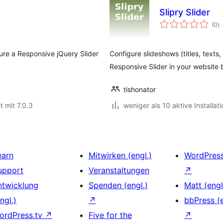
Slipry Slider
B
(0
)
i
gure a Responsive jQuery Slider
Configure slideshows (titles, texts
Responsive Slider in your website 
tishonator
t mit 7.0.3
weniger als 10 aktive Installat
earn
Mitwirken (engl.)
WordPres
upport
Veranstaltungen
↗
ntwicklung
Spenden (engl.)
Matt (engl
ngl.)
↗
bbPress (e
ordPress.tv
↗
Five for the
↗