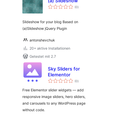
(a) Slideshow
Bewertungen
(0
)
insgesamt
Slideshow for your blog Based on
(a)Slideshow jQuery Plugin
antonshevchuk
20+ aktive Installationen
Getestet mit 2.7
Sky Sliders for
Elementor
Bewertungen
(0
)
insgesamt
Free Elementor slider widgets — add
responsive image sliders, hero sliders,
and carousels to any WordPress page
without code.