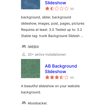
Slideshow
Bewertungen
(4
)
insgesamt
background, slider, background
slideshow, images, post, pages, pictures
Requires at least: 3.0 Tested up to: 3.2
Stable tag: trunk Background Slidesh …
IWEBIX
20+ aktive Installationen
AB Background
Slideshow
Bewertungen
(4
)
insgesamt
A beautiful slideshow on your website
background.
Aboobacker.