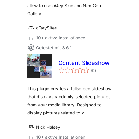
allow to use oQey Skins on NextGen
Gallery.
oQeySites
10+ aktive Installationen
Getestet mit 3.6.1
Content Slideshow
Bewertungen
(0
)
insgesamt
This plugin creates a fullscreen slideshow
that displays randomly-selected pictures
from your media library. Designed to
display pictures related to y …
Nick Halsey
10+ aktive Installationen