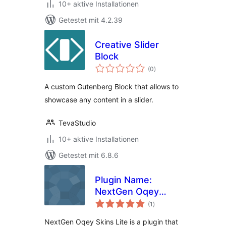
10+ aktive Installationen
Getestet mit 4.2.39
Creative Slider
Block
Bewertungen
(0
)
insgesamt
A custom Gutenberg Block that allows to
showcase any content in a slider.
TevaStudio
10+ aktive Installationen
Getestet mit 6.8.6
Plugin Name:
NextGen Oqey
Bewertungen
Skins Lite
(1
)
insgesamt
NextGen Oqey Skins Lite is a plugin that