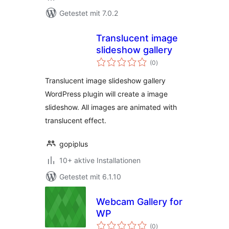
Getestet mit 7.0.2
Translucent image
slideshow gallery
Bewertungen
(0
)
insgesamt
Translucent image slideshow gallery
WordPress plugin will create a image
slideshow. All images are animated with
translucent effect.
gopiplus
10+ aktive Installationen
Getestet mit 6.1.10
Webcam Gallery for
WP
Bewertungen
(0
)
insgesamt