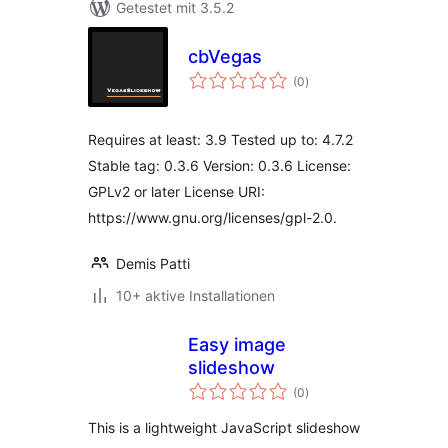
Getestet mit 3.5.2
cbVegas
Bewertungen
(0
)
insgesamt
Requires at least: 3.9 Tested up to: 4.7.2
Stable tag: 0.3.6 Version: 0.3.6 License:
GPLv2 or later License URI:
https://www.gnu.org/licenses/gpl-2.0.
Demis Patti
10+ aktive Installationen
Easy image
slideshow
Bewertungen
(0
)
insgesamt
This is a lightweight JavaScript slideshow