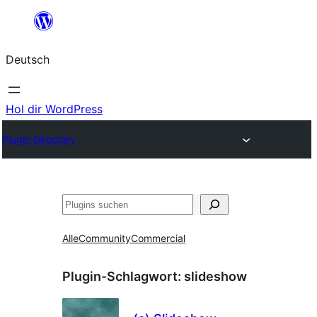
Zum
Inhalt
Deutsch
springen
Hol dir WordPress
Plugin Directory
Suchen
Alle
Community
Commercial
Plugin-Schlagwort:
slideshow