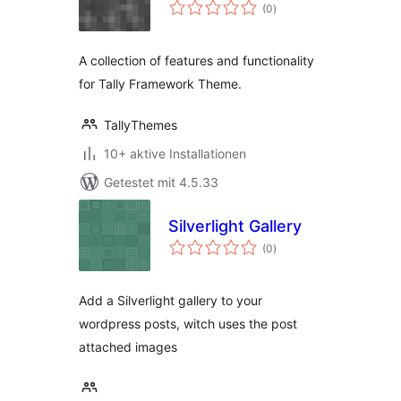
Bewertungen
(0
)
insgesamt
A collection of features and functionality
for Tally Framework Theme.
TallyThemes
10+ aktive Installationen
Getestet mit 4.5.33
Silverlight Gallery
Bewertungen
(0
)
insgesamt
Add a Silverlight gallery to your
wordpress posts, witch uses the post
attached images