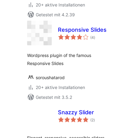
20+ aktive Installationen
Getestet mit 4.2.39
Responsive Slides
Bewertungen
(4
)
insgesamt
Wordpress plugin of the famous
Responsive Slides
soroushatarod
20+ aktive Installationen
Getestet mit 3.5.2
Snazzy Slider
Bewertungen
(2
)
insgesamt
Elegant, responsive, accessible sliders