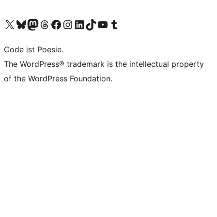
Unser X-Konto (früher Twitter) besuchen
Unser Bluesky-Konto besuchen
Unser Mastodon-Konto besuchen
Unser Threads-Konto besuchen
Unsere Facebook-Seite besuchen
Unser Instagram-Konto besuchen
Unser LinkedIn-Konto besuchen
Unser TikTok-Konto besuchen
Unseren YouTube-Kanal besuchen
Unser Tumblr-Konto besuchen
Code ist Poesie.
The WordPress® trademark is the intellectual property
of the WordPress Foundation.