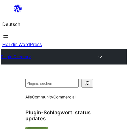
Zum
Inhalt
Deutsch
springen
Hol dir WordPress
Plugin Directory
Suchen
Alle
Community
Commercial
Plugin-Schlagwort:
status
updates