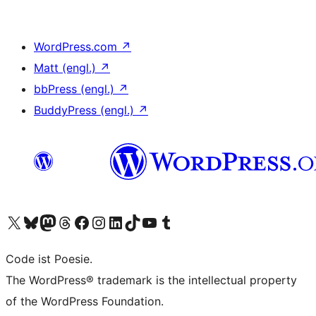
WordPress.com
↗
Matt (engl.)
↗
bbPress (engl.)
↗
BuddyPress (engl.)
↗
Unser X-Konto (früher Twitter) besuchen
Unser Bluesky-Konto besuchen
Unser Mastodon-Konto besuchen
Unser Threads-Konto besuchen
Unsere Facebook-Seite besuchen
Unser Instagram-Konto besuchen
Unser LinkedIn-Konto besuchen
Unser TikTok-Konto besuchen
Unseren YouTube-Kanal besuchen
Unser Tumblr-Konto besuchen
Code ist Poesie.
The WordPress® trademark is the intellectual property
of the WordPress Foundation.