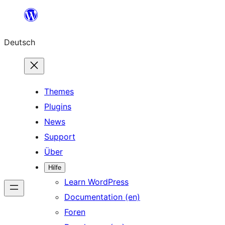
Zum
Inhalt
Deutsch
springen
Themes
Plugins
News
Support
Über
Hilfe
Learn WordPress
Documentation (en)
Foren