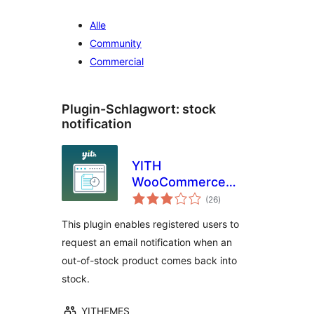
Alle
Community
Commercial
Plugin-Schlagwort:
stock
notification
YITH
WooCommerce
Bewertungen
Waitlist
(26
)
insgesamt
This plugin enables registered users to
request an email notification when an
out-of-stock product comes back into
stock.
YITHEMES