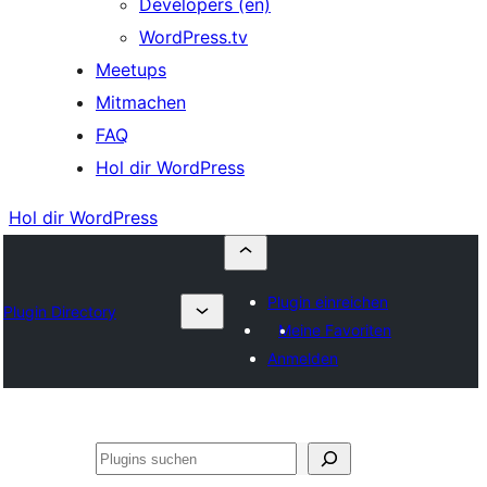
Developers (en)
WordPress.tv
Meetups
Mitmachen
FAQ
Hol dir WordPress
Hol dir WordPress
Plugin einreichen
Plugin Directory
Meine Favoriten
Anmelden
Suchen