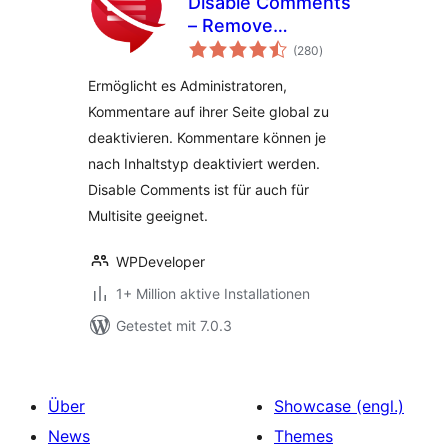
Disable Comments
– Remove
Bewertungen
Comments & Stop
(280
)
insgesamt
Spam [Multi-Site
Ermöglicht es Administratoren,
Support]
Kommentare auf ihrer Seite global zu
deaktivieren. Kommentare können je
nach Inhaltstyp deaktiviert werden.
Disable Comments ist für auch für
Multisite geeignet.
WPDeveloper
1+ Million aktive Installationen
Getestet mit 7.0.3
Über
Showcase (engl.)
News
Themes