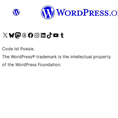
Unser X-Konto (früher Twitter) besuchen
Unser Bluesky-Konto besuchen
Unser Mastodon-Konto besuchen
Unser Threads-Konto besuchen
Unsere Facebook-Seite besuchen
Unser Instagram-Konto besuchen
Unser LinkedIn-Konto besuchen
Unser TikTok-Konto besuchen
Unseren YouTube-Kanal besuchen
Unser Tumblr-Konto besuchen
Code ist Poesie.
The WordPress® trademark is the intellectual property
of the WordPress Foundation.