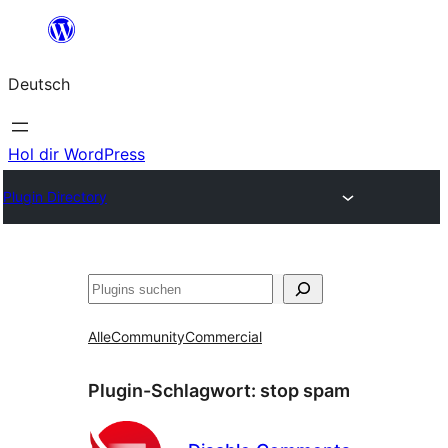
Zum
Inhalt
Deutsch
springen
Hol dir WordPress
Plugin Directory
Suchen
Alle
Community
Commercial
Plugin-Schlagwort:
stop spam