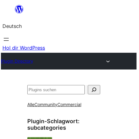
Zum
Inhalt
Deutsch
springen
Hol dir WordPress
Plugin Directory
Suchen
Alle
Community
Commercial
Plugin-Schlagwort:
subcategories