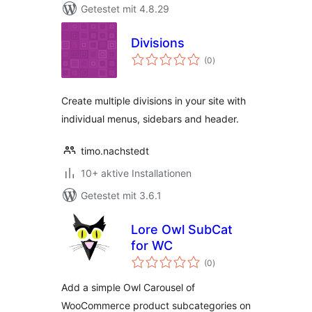
Getestet mit 4.8.29
Divisions
Bewertungen
(0
)
insgesamt
Create multiple divisions in your site with
individual menus, sidebars and header.
timo.nachstedt
10+ aktive Installationen
Getestet mit 3.6.1
Lore Owl SubCat
for WC
Bewertungen
(0
)
insgesamt
Add a simple Owl Carousel of
WooCommerce product subcategories on