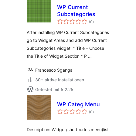
WP Current
Subcategories
Bewertungen
(0
)
insgesamt
After installing WP Current Subcategories
go to Widget Areas and add WP Current
Subcategories widget: * Title – Choose
the Title of Widget Section * P …
Francesco Sganga
30+ aktive Installationen
Getestet mit 5.2.25
WP Categ Menu
Bewertungen
(0
)
insgesamt
Description: Widget/shortcodes menu(list