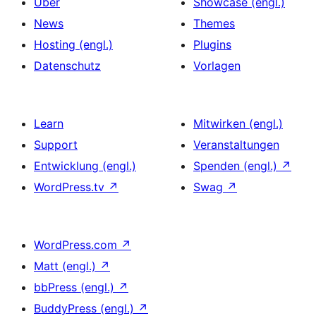
Über
Showcase (engl.)
News
Themes
Hosting (engl.)
Plugins
Datenschutz
Vorlagen
Learn
Mitwirken (engl.)
Support
Veranstaltungen
Entwicklung (engl.)
Spenden (engl.)
↗
WordPress.tv
↗
Swag
↗
WordPress.com
↗
Matt (engl.)
↗
bbPress (engl.)
↗
BuddyPress (engl.)
↗