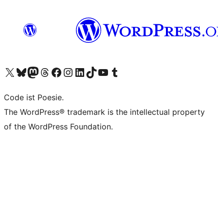
Unser X-Konto (früher Twitter) besuchen
Unser Bluesky-Konto besuchen
Unser Mastodon-Konto besuchen
Unser Threads-Konto besuchen
Unsere Facebook-Seite besuchen
Unser Instagram-Konto besuchen
Unser LinkedIn-Konto besuchen
Unser TikTok-Konto besuchen
Unseren YouTube-Kanal besuchen
Unser Tumblr-Konto besuchen
Code ist Poesie.
The WordPress® trademark is the intellectual property
of the WordPress Foundation.