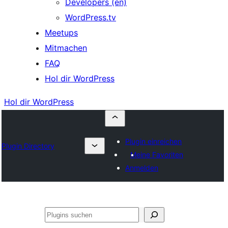
Developers (en)
WordPress.tv
Meetups
Mitmachen
FAQ
Hol dir WordPress
Hol dir WordPress
Plugin einreichen
Plugin Directory
Meine Favoriten
Anmelden
Suchen