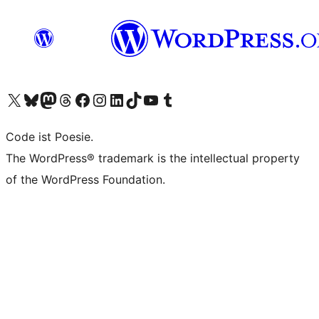
Unser X-Konto (früher Twitter) besuchen
Unser Bluesky-Konto besuchen
Unser Mastodon-Konto besuchen
Unser Threads-Konto besuchen
Unsere Facebook-Seite besuchen
Unser Instagram-Konto besuchen
Unser LinkedIn-Konto besuchen
Unser TikTok-Konto besuchen
Unseren YouTube-Kanal besuchen
Unser Tumblr-Konto besuchen
Code ist Poesie.
The WordPress® trademark is the intellectual property
of the WordPress Foundation.