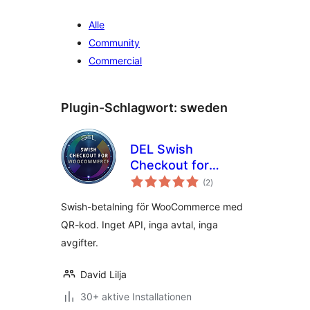
Alle
Community
Commercial
Plugin-Schlagwort:
sweden
DEL Swish
Checkout for
Bewertungen
WooCommerce
(2
)
insgesamt
Swish-betalning för WooCommerce med
QR-kod. Inget API, inga avtal, inga
avgifter.
David Lilja
30+ aktive Installationen