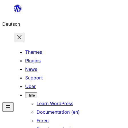
Zum
Inhalt
Deutsch
springen
Themes
Plugins
News
Support
Über
Hilfe
Learn WordPress
Documentation (en)
Foren