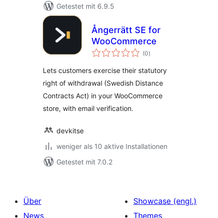
Getestet mit 6.9.5
Ångerrätt SE for
WooCommerce
Bewertungen
(0
)
insgesamt
Lets customers exercise their statutory
right of withdrawal (Swedish Distance
Contracts Act) in your WooCommerce
store, with email verification.
devkitse
weniger als 10 aktive Installationen
Getestet mit 7.0.2
Über
Showcase (engl.)
News
Themes