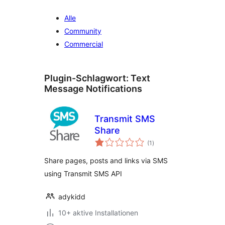
Alle
Community
Commercial
Plugin-Schlagwort:
Text
Message Notifications
Transmit SMS
Share
Bewertungen
(1
)
insgesamt
Share pages, posts and links via SMS
using Transmit SMS API
adykidd
10+ aktive Installationen