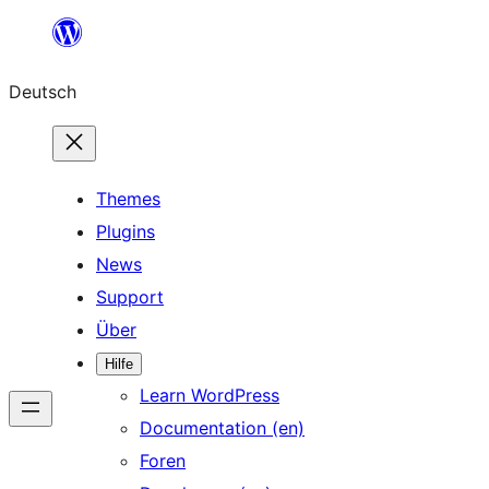
Zum
Inhalt
Deutsch
springen
Themes
Plugins
News
Support
Über
Hilfe
Learn WordPress
Documentation (en)
Foren