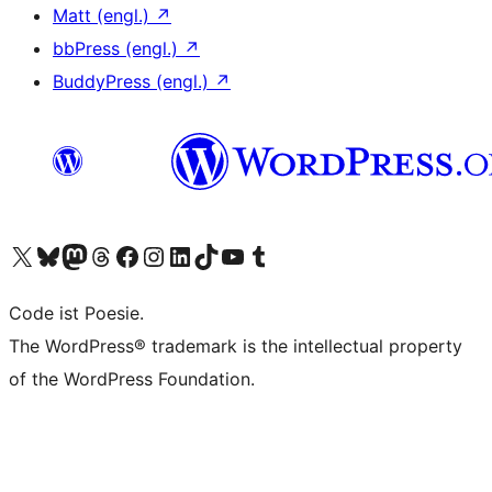
Matt (engl.)
↗
bbPress (engl.)
↗
BuddyPress (engl.)
↗
Unser X-Konto (früher Twitter) besuchen
Unser Bluesky-Konto besuchen
Unser Mastodon-Konto besuchen
Unser Threads-Konto besuchen
Unsere Facebook-Seite besuchen
Unser Instagram-Konto besuchen
Unser LinkedIn-Konto besuchen
Unser TikTok-Konto besuchen
Unseren YouTube-Kanal besuchen
Unser Tumblr-Konto besuchen
Code ist Poesie.
The WordPress® trademark is the intellectual property
of the WordPress Foundation.