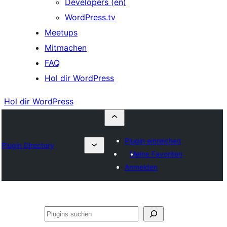
Developers (en)
WordPress.tv
Meetups
Mitmachen
FAQ
Hol dir WordPress
Hol dir WordPress
Plugin einreichen
Plugin Directory
Meine Favoriten
Anmelden
Suchen