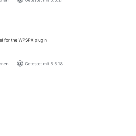
ewertungen
nsgesamt
el for the WPSPX plugin
ionen
Getestet mit 5.5.18