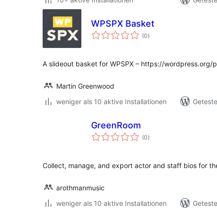
WPSPX Basket
Bewertungen
(0
)
insgesamt
A slideout basket for WPSPX – https://wordpress.org/
Martin Greenwood
weniger als 10 aktive Installationen
Geteste
GreenRoom
Bewertungen
(0
)
insgesamt
Collect, manage, and export actor and staff bios for the
arothmanmusic
weniger als 10 aktive Installationen
Geteste