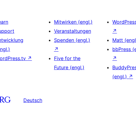
earn
Mitwirken (engl.)
WordPres
upport
Veranstaltungen
↗
ntwicklung
Spenden (engl.)
Matt (engl
ngl.)
↗
bbPress (e
ordPress.tv
↗
Five for the
↗
Future (engl.)
BuddyPre
(engl.)
↗
Deutsch