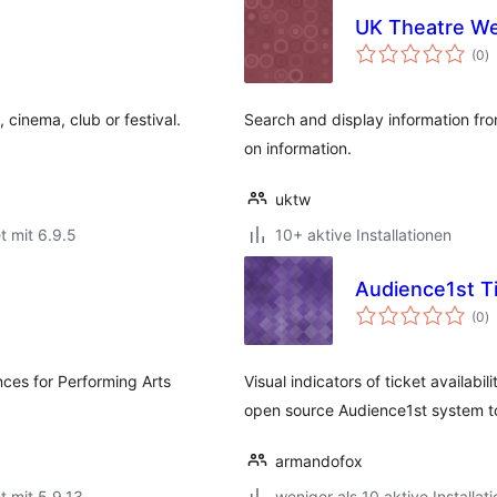
UK Theatre W
B
(0
)
i
 cinema, club or festival.
Search and display information fr
on information.
uktw
t mit 6.9.5
10+ aktive Installationen
Audience1st Tic
B
(0
)
i
es for Performing Arts
Visual indicators of ticket availabi
open source Audience1st system to 
armandofox
t mit 5.9.13
weniger als 10 aktive Installat