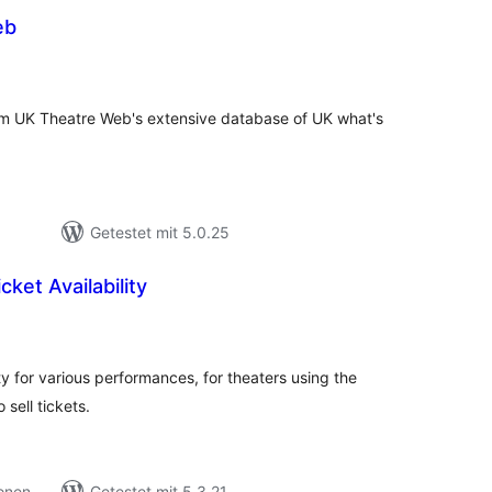
eb
ewertungen
nsgesamt
om UK Theatre Web's extensive database of UK what's
Getestet mit 5.0.25
ket Availability
ewertungen
nsgesamt
lity for various performances, for theaters using the
sell tickets.
ionen
Getestet mit 5.3.21