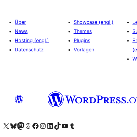
Über
Showcase (engl.)
L
News
Themes
S
Hosting (engl.)
Plugins
E
Datenschutz
Vorlagen
(e
W
Unser X-Konto (früher Twitter) besuchen
Unser Bluesky-Konto besuchen
Unser Mastodon-Konto besuchen
Unser Threads-Konto besuchen
Unsere Facebook-Seite besuchen
Unser Instagram-Konto besuchen
Unser LinkedIn-Konto besuchen
Unser TikTok-Konto besuchen
Unseren YouTube-Kanal besuchen
Unser Tumblr-Konto besuchen