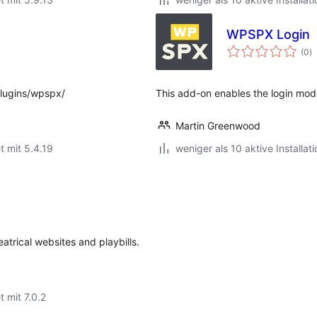
WPSPX Login
B
(0
)
i
plugins/wpspx/
This add-on enables the login mod
Martin Greenwood
t mit 5.4.19
weniger als 10 aktive Installat
atrical websites and playbills.
t mit 7.0.2