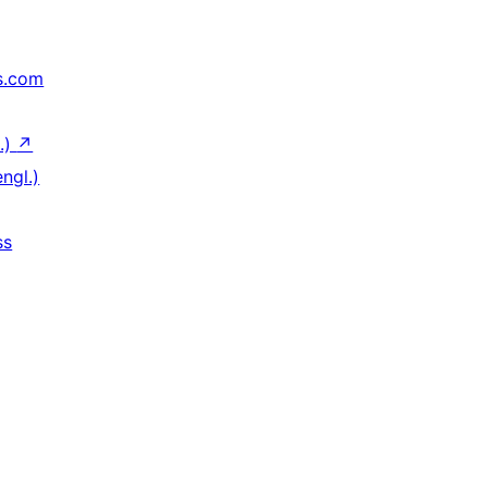
s.com
.)
↗
ngl.)
ss