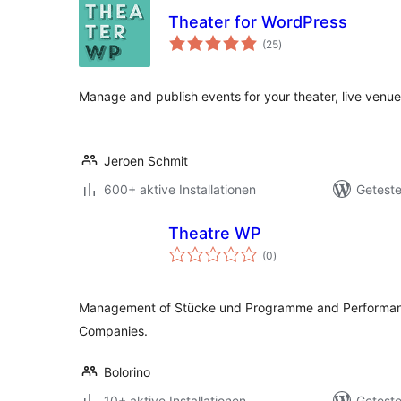
Theater for WordPress
Bewertungen
(25
)
insgesamt
Manage and publish events for your theater, live venue,
Jeroen Schmit
600+ aktive Installationen
Geteste
Theatre WP
Bewertungen
(0
)
insgesamt
Management of Stücke und Programme and Performanc
Companies.
Bolorino
10+ aktive Installationen
Geteste