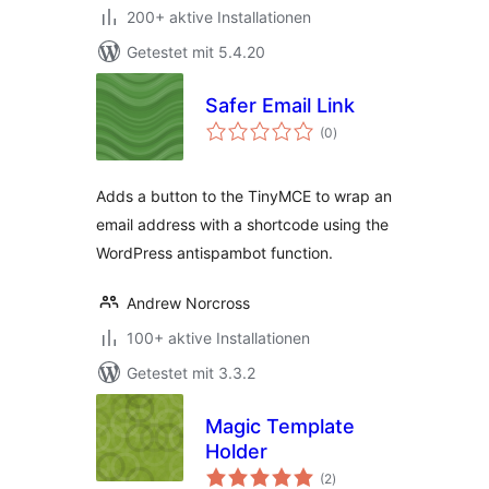
200+ aktive Installationen
Getestet mit 5.4.20
Safer Email Link
Bewertungen
(0
)
insgesamt
Adds a button to the TinyMCE to wrap an
email address with a shortcode using the
WordPress antispambot function.
Andrew Norcross
100+ aktive Installationen
Getestet mit 3.3.2
Magic Template
Holder
Bewertungen
(2
)
insgesamt