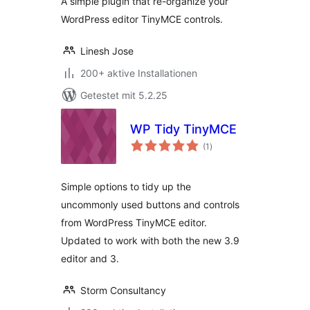
A simple plugin that re-organize your
WordPress editor TinyMCE controls.
Linesh Jose
200+ aktive Installationen
Getestet mit 5.2.25
WP Tidy TinyMCE
Bewertungen
(1
)
insgesamt
Simple options to tidy up the
uncommonly used buttons and controls
from WordPress TinyMCE editor.
Updated to work with both the new 3.9
editor and 3.
Storm Consultancy