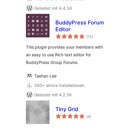
Getestet mit 4.4.34
BuddyPress Forum
Editor
Bewertungen
(13
)
insgesamt
This plugin provides your members with
an easy to use Rich text editor for
BuddyPress Group Forums.
Taehan Lee
300+ aktive Installationen
Getestet mit 4.2.39
Tiny Grid
Bewertungen
(4
)
insgesamt