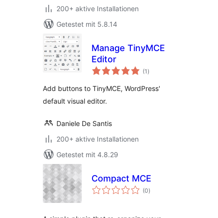
200+ aktive Installationen
Getestet mit 5.8.14
Manage TinyMCE
Editor
Bewertungen
(1
)
insgesamt
Add buttons to TinyMCE, WordPress'
default visual editor.
Daniele De Santis
200+ aktive Installationen
Getestet mit 4.8.29
Compact MCE
Bewertungen
(0
)
insgesamt