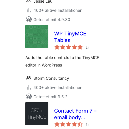
Jesse Lau
400+ aktive Installationen
Getestet mit 4.9.30
WP TinyMCE
Tables
Bewertungen
(2
)
insgesamt
Adds the table controls to the TinyMCE
editor in WordPress
Storm Consultancy
400+ aktive Installationen
Getestet mit 3.5.2
Contact Form 7 –
email body
Bewertungen
TinyMCE editor
(5
)
insgesamt