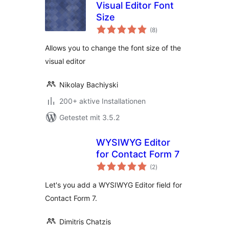
Visual Editor Font
Size
Bewertungen
(8
)
insgesamt
Allows you to change the font size of the
visual editor
Nikolay Bachiyski
200+ aktive Installationen
Getestet mit 3.5.2
WYSIWYG Editor
for Contact Form 7
Bewertungen
(2
)
insgesamt
Let's you add a WYSIWYG Editor field for
Contact Form 7.
Dimitris Chatzis