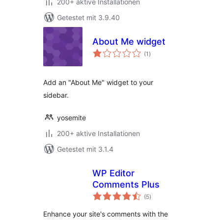
200+ aktive Installationen
Getestet mit 3.9.40
About Me widget
Bewertungen
(1
)
insgesamt
Add an "About Me" widget to your
sidebar.
yosemite
200+ aktive Installationen
Getestet mit 3.1.4
WP Editor
Comments Plus
Bewertungen
(5
)
insgesamt
Enhance your site's comments with the