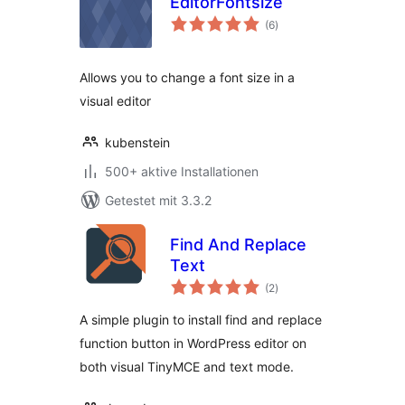
EditorFontsize
Bewertungen
(6
)
insgesamt
Allows you to change a font size in a
visual editor
kubenstein
500+ aktive Installationen
Getestet mit 3.3.2
Find And Replace
Text
Bewertungen
(2
)
insgesamt
A simple plugin to install find and replace
function button in WordPress editor on
both visual TinyMCE and text mode.