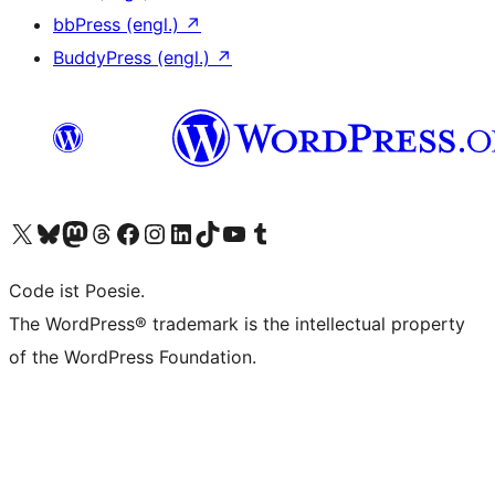
bbPress (engl.)
↗
BuddyPress (engl.)
↗
Unser X-Konto (früher Twitter) besuchen
Unser Bluesky-Konto besuchen
Unser Mastodon-Konto besuchen
Unser Threads-Konto besuchen
Unsere Facebook-Seite besuchen
Unser Instagram-Konto besuchen
Unser LinkedIn-Konto besuchen
Unser TikTok-Konto besuchen
Unseren YouTube-Kanal besuchen
Unser Tumblr-Konto besuchen
Code ist Poesie.
The WordPress® trademark is the intellectual property
of the WordPress Foundation.