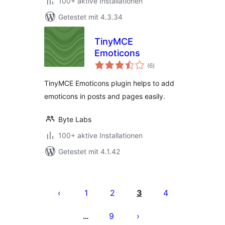
100+ aktive Installationen
Getestet mit 4.3.34
TinyMCE
Emoticons
Bewertungen
(6
)
insgesamt
TinyMCE Emoticons plugin helps to add
emoticons in posts and pages easily.
Byte Labs
100+ aktive Installationen
Getestet mit 4.1.42
Seitennummerierung
der
1
2
3
4
Beiträge
9
…