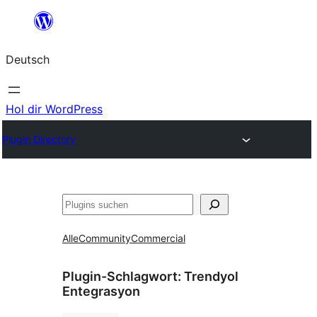
Zum
Inhalt
Deutsch
springen
Hol dir WordPress
Plugin Directory
Suchen
Alle
Community
Commercial
Plugin-Schlagwort:
Trendyol
Entegrasyon