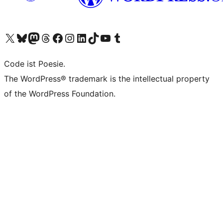
Unser X-Konto (früher Twitter) besuchen
Unser Bluesky-Konto besuchen
Unser Mastodon-Konto besuchen
Unser Threads-Konto besuchen
Unsere Facebook-Seite besuchen
Unser Instagram-Konto besuchen
Unser LinkedIn-Konto besuchen
Unser TikTok-Konto besuchen
Unseren YouTube-Kanal besuchen
Unser Tumblr-Konto besuchen
Code ist Poesie.
The WordPress® trademark is the intellectual property
of the WordPress Foundation.