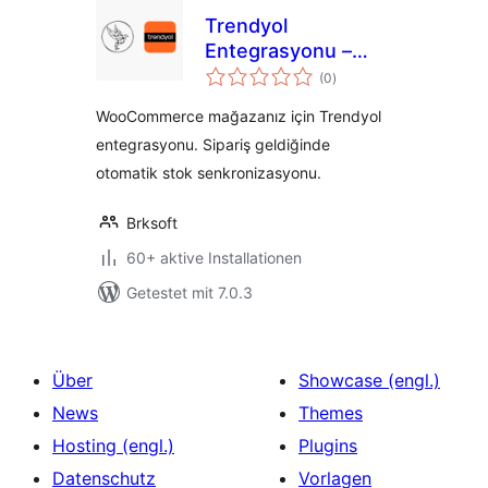
Trendyol
Entegrasyonu –
Bewertungen
Brksoft
(0
)
insgesamt
WooCommerce mağazanız için Trendyol
entegrasyonu. Sipariş geldiğinde
otomatik stok senkronizasyonu.
Brksoft
60+ aktive Installationen
Getestet mit 7.0.3
Über
Showcase (engl.)
News
Themes
Hosting (engl.)
Plugins
Datenschutz
Vorlagen