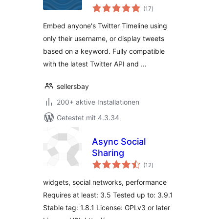
Bewertungen
(17
)
insgesamt
Embed anyone's Twitter Timeline using
only their username, or display tweets
based on a keyword. Fully compatible
with the latest Twitter API and …
sellersbay
200+ aktive Installationen
Getestet mit 4.3.34
Async Social
Sharing
Bewertungen
(12
)
insgesamt
widgets, social networks, performance
Requires at least: 3.5 Tested up to: 3.9.1
Stable tag: 1.8.1 License: GPLv3 or later