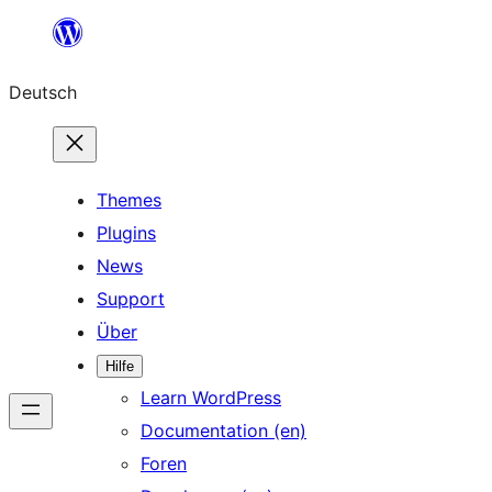
Zum
Inhalt
Deutsch
springen
Themes
Plugins
News
Support
Über
Hilfe
Learn WordPress
Documentation (en)
Foren