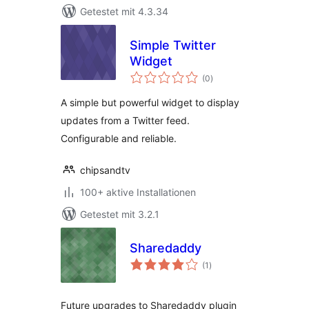
Getestet mit 4.3.34
Simple Twitter
Widget
Bewertungen
(0
)
insgesamt
A simple but powerful widget to display
updates from a Twitter feed.
Configurable and reliable.
chipsandtv
100+ aktive Installationen
Getestet mit 3.2.1
Sharedaddy
Bewertungen
(1
)
insgesamt
Future upgrades to Sharedaddy plugin