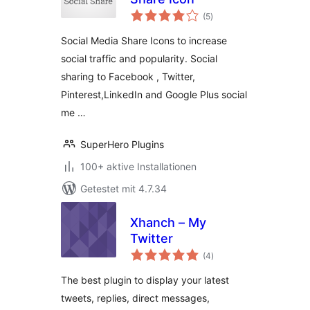
Bewertungen
(5
)
insgesamt
Social Media Share Icons to increase
social traffic and popularity. Social
sharing to Facebook , Twitter,
Pinterest,LinkedIn and Google Plus social
me …
SuperHero Plugins
100+ aktive Installationen
Getestet mit 4.7.34
Xhanch – My
Twitter
Bewertungen
(4
)
insgesamt
The best plugin to display your latest
tweets, replies, direct messages,