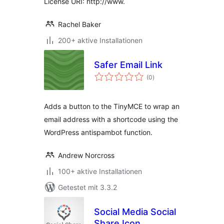
License URI: http://www.
Rachel Baker
200+ aktive Installationen
Safer Email Link
Bewertungen
(0
)
insgesamt
Adds a button to the TinyMCE to wrap an
email address with a shortcode using the
WordPress antispambot function.
Andrew Norcross
100+ aktive Installationen
Getestet mit 3.3.2
Social Media Social
Share Icon