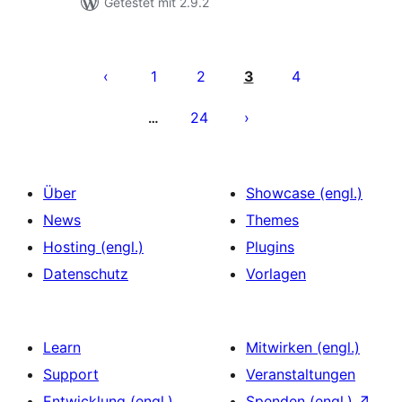
Getestet mit 2.9.2
Seitennummerierung
der
1
2
3
4
Beiträge
24
…
Über
Showcase (engl.)
News
Themes
Hosting (engl.)
Plugins
Datenschutz
Vorlagen
Learn
Mitwirken (engl.)
Support
Veranstaltungen
Entwicklung (engl.)
Spenden (engl.)
↗