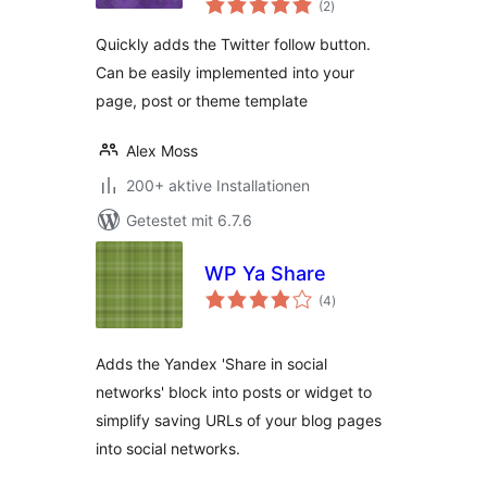
(2
)
insgesamt
Quickly adds the Twitter follow button.
Can be easily implemented into your
page, post or theme template
Alex Moss
200+ aktive Installationen
Getestet mit 6.7.6
WP Ya Share
Bewertungen
(4
)
insgesamt
Adds the Yandex 'Share in social
networks' block into posts or widget to
simplify saving URLs of your blog pages
into social networks.