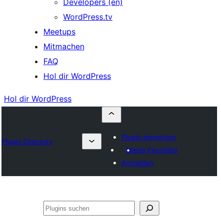
Developers (en)
WordPress.tv
Meetups
Mitmachen
FAQ
Hol dir WordPress
Hol dir WordPress
Plugin einreichen
Plugin Directory
Meine Favoriten
Anmelden
Suchen