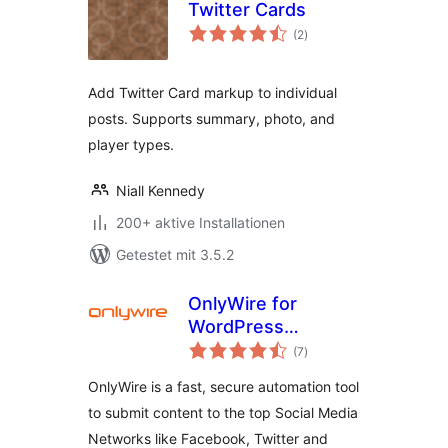
Twitter Cards
Bewertungen
(2
)
insgesamt
Add Twitter Card markup to individual
posts. Supports summary, photo, and
player types.
Niall Kennedy
200+ aktive Installationen
Getestet mit 3.5.2
OnlyWire for
WordPress
Bewertungen
[OFFICIAL]
(7
)
insgesamt
OnlyWire is a fast, secure automation tool
to submit content to the top Social Media
Networks like Facebook, Twitter and