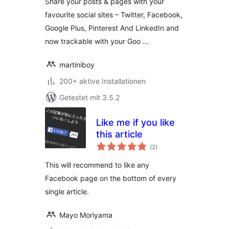
Share your posts & pages with your
favourite social sites – Twitter, Facebook,
Google Plus, Pinterest And LinkedIn and
now trackable with your Goo …
martiniboy
200+ aktive Installationen
Getestet mit 3.5.2
Like me if you like
this article
Bewertungen
(2
)
insgesamt
This will recommend to like any
Facebook page on the bottom of every
single article.
Mayo Moriyama