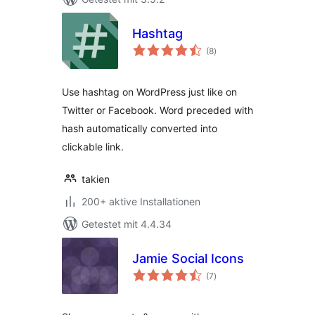
Hashtag
Bewertungen
(8
)
insgesamt
Use hashtag on WordPress just like on
Twitter or Facebook. Word preceded with
hash automatically converted into
clickable link.
takien
200+ aktive Installationen
Getestet mit 4.4.34
Jamie Social Icons
Bewertungen
(7
)
insgesamt