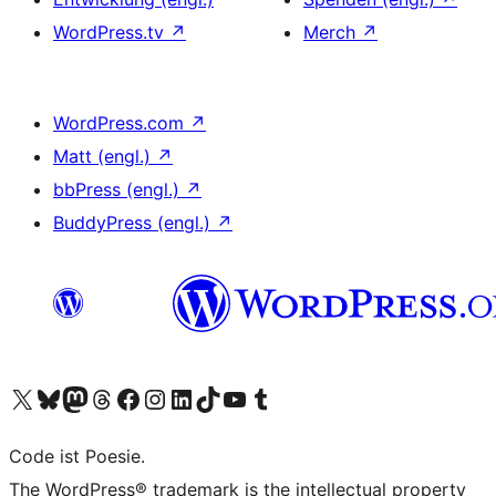
WordPress.tv
↗
Merch
↗
WordPress.com
↗
Matt (engl.)
↗
bbPress (engl.)
↗
BuddyPress (engl.)
↗
Unser X-Konto (früher Twitter) besuchen
Unser Bluesky-Konto besuchen
Unser Mastodon-Konto besuchen
Unser Threads-Konto besuchen
Unsere Facebook-Seite besuchen
Unser Instagram-Konto besuchen
Unser LinkedIn-Konto besuchen
Unser TikTok-Konto besuchen
Unseren YouTube-Kanal besuchen
Unser Tumblr-Konto besuchen
Code ist Poesie.
The WordPress® trademark is the intellectual property