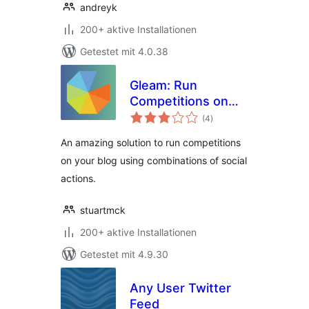
andreyk
200+ aktive Installationen
Getestet mit 4.0.38
Gleam: Run
Competitions on
Bewertungen
Your WordPress
(4
)
insgesamt
Blog
An amazing solution to run competitions
on your blog using combinations of social
actions.
stuartmck
200+ aktive Installationen
Getestet mit 4.9.30
Any User Twitter
Feed