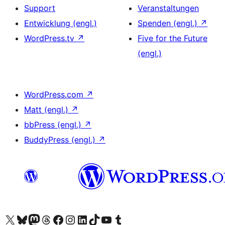
Support
Veranstaltungen
Entwicklung (engl.)
Spenden (engl.)
↗
WordPress.tv
↗
Five for the Future
(engl.)
WordPress.com
↗
Matt (engl.)
↗
bbPress (engl.)
↗
BuddyPress (engl.)
↗
Unser X-Konto (früher Twitter) besuchen
Unser Bluesky-Konto besuchen
Unser Mastodon-Konto besuchen
Unser Threads-Konto besuchen
Unsere Facebook-Seite besuchen
Unser Instagram-Konto besuchen
Unser LinkedIn-Konto besuchen
Unser TikTok-Konto besuchen
Unseren YouTube-Kanal besuchen
Unser Tumblr-Konto besuchen