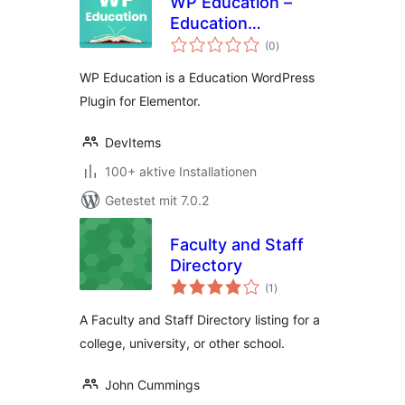
WP Education –
Education
Bewertungen
WordPress Plugin
(0
)
insgesamt
for Elementor
WP Education is a Education WordPress
Plugin for Elementor.
DevItems
100+ aktive Installationen
Getestet mit 7.0.2
Faculty and Staff
Directory
Bewertungen
(1
)
insgesamt
A Faculty and Staff Directory listing for a
college, university, or other school.
John Cummings