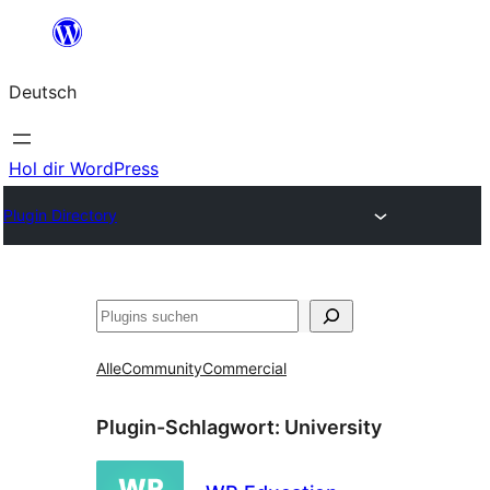
Zum
Inhalt
Deutsch
springen
Hol dir WordPress
Plugin Directory
Suchen
Alle
Community
Commercial
Plugin-Schlagwort:
University