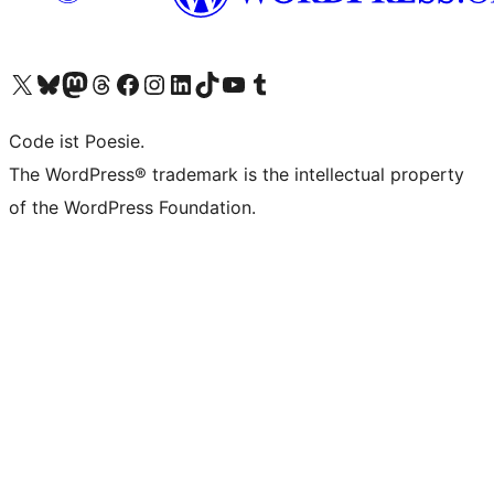
Unser X-Konto (früher Twitter) besuchen
Unser Bluesky-Konto besuchen
Unser Mastodon-Konto besuchen
Unser Threads-Konto besuchen
Unsere Facebook-Seite besuchen
Unser Instagram-Konto besuchen
Unser LinkedIn-Konto besuchen
Unser TikTok-Konto besuchen
Unseren YouTube-Kanal besuchen
Unser Tumblr-Konto besuchen
Code ist Poesie.
The WordPress® trademark is the intellectual property
of the WordPress Foundation.