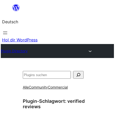
Zum
Inhalt
Deutsch
springen
Hol dir WordPress
Plugin Directory
Suchen
Alle
Community
Commercial
Plugin-Schlagwort:
verified
reviews