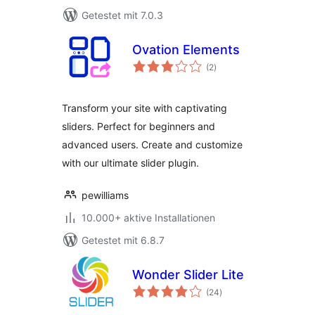
Getestet mit 7.0.3
Ovation Elements
Bewertungen
(2
)
insgesamt
Transform your site with captivating
sliders. Perfect for beginners and
advanced users. Create and customize
with our ultimate slider plugin.
pewilliams
10.000+ aktive Installationen
Getestet mit 6.8.7
Wonder Slider Lite
Bewertungen
(24
)
insgesamt