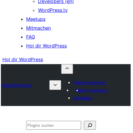
Developers (en)
WordPress.tv
Meetups
Mitmachen
FAQ
Hol dir WordPress
Hol dir WordPress
Plugin einreichen
Plugin Directory
Meine Favoriten
Anmelden
Suchen