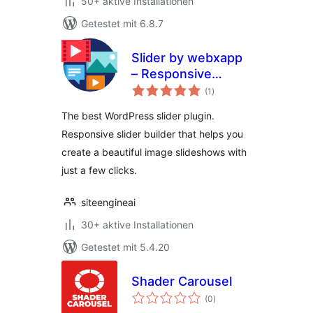
50+ aktive Installationen
Getestet mit 6.8.7
Slider by webxapp
– Responsive
Bewertungen
Image Slider for
(1
)
insgesamt
WordPress
The best WordPress slider plugin.
Responsive slider builder that helps you
create a beautiful image slideshows with
just a few clicks.
siteengineai
30+ aktive Installationen
Getestet mit 5.4.20
Shader Carousel
Bewertungen
(0
)
insgesamt