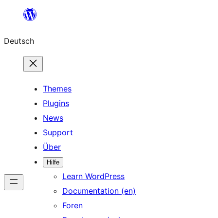
Zum
Inhalt
Deutsch
springen
Themes
Plugins
News
Support
Über
Hilfe
Learn WordPress
Documentation (en)
Foren