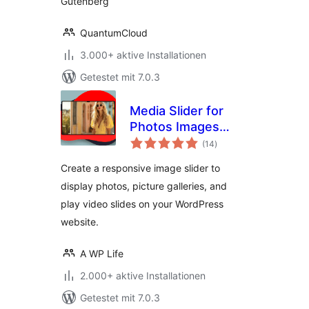
Gutenberg
QuantumCloud
3.000+ aktive Installationen
Getestet mit 7.0.3
Media Slider for
Photos Images
Bewertungen
Videos
(14
)
insgesamt
Create a responsive image slider to
display photos, picture galleries, and
play video slides on your WordPress
website.
A WP Life
2.000+ aktive Installationen
Getestet mit 7.0.3