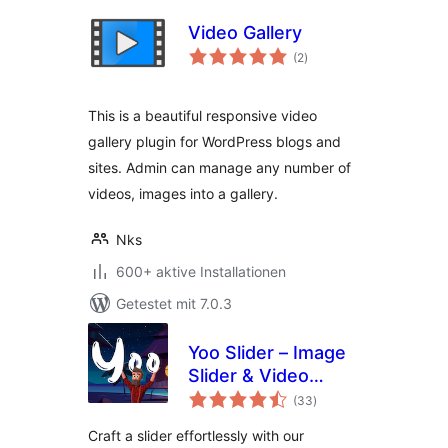
Video Gallery
Bewertungen
(2
)
insgesamt
This is a beautiful responsive video
gallery plugin for WordPress blogs and
sites. Admin can manage any number of
videos, images into a gallery.
Nks
600+ aktive Installationen
Getestet mit 7.0.3
Yoo Slider – Image
Slider & Video
Bewertungen
Slider
(33
)
insgesamt
Craft a slider effortlessly with our