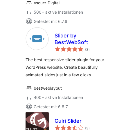
Vsourz Digital
500+ aktive Installationen
Getestet mit 6.7.6
Slider by
BestWebSoft
Bewertungen
(3
)
insgesamt
The best responsive slider plugin for your
WordPress website. Create beautifully
animated slides just in a few clicks.
bestweblayout
400+ aktive Installationen
Getestet mit 6.8.7
Gulri Slider
Bewertungen
(3
)
insgesamt