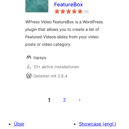
FeatureBox
Bewertungen
(1
)
insgesamt
WPreso Video FeatureBox is a WordPress
plugin that allows you to create a list of
Featured Videos slides from your video
posts or video category.
topsys
10+ aktive Installationen
Getestet mit 2.8.4
Seitennummerierung
der
1
2
Beiträge
Über
Showcase (engl.)