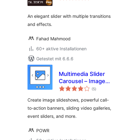
An elegant slider with multiple transitions
and effects.
Fahad Mahmood
60+ aktive Installationen
Getestet mit 6.6.6
Multimedia Slider
Carousel – Image
Bewertungen
Slider, Video Slider,
(5
)
insgesamt
Testimonial Slider
Create image slideshows, powerful call-
to-action banners, sliding video galleries,
event sliders, and more.
POWR