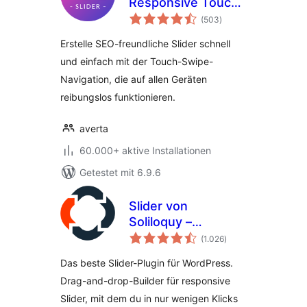
Responsive Touch
Bewertungen
Slider
(503
)
insgesamt
Erstelle SEO-freundliche Slider schnell
und einfach mit der Touch-Swipe-
Navigation, die auf allen Geräten
reibungslos funktionieren.
averta
60.000+ aktive Installationen
Getestet mit 6.9.6
Slider von
Soliloquy –
Bewertungen
Responsiver Bilder-
(1.026
)
insgesamt
Slider für
Das beste Slider-Plugin für WordPress.
WordPress
Drag-and-drop-Builder für responsive
Slider, mit dem du in nur wenigen Klicks