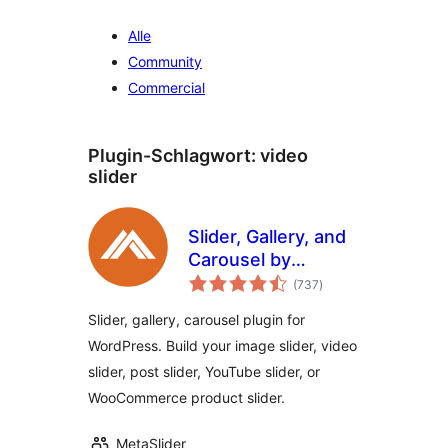
Alle
Community
Commercial
Plugin-Schlagwort:
video
slider
Slider, Gallery, and
Carousel by
Bewertungen
MetaSlider – Image
(737
)
insgesamt
Slider, Video Slider
Slider, gallery, carousel plugin for
WordPress. Build your image slider, video
slider, post slider, YouTube slider, or
WooCommerce product slider.
MetaSlider