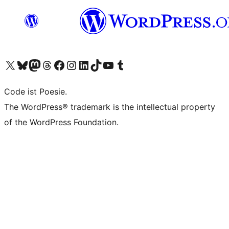
Unser X-Konto (früher Twitter) besuchen
Unser Bluesky-Konto besuchen
Unser Mastodon-Konto besuchen
Unser Threads-Konto besuchen
Unsere Facebook-Seite besuchen
Unser Instagram-Konto besuchen
Unser LinkedIn-Konto besuchen
Unser TikTok-Konto besuchen
Unseren YouTube-Kanal besuchen
Unser Tumblr-Konto besuchen
Code ist Poesie.
The WordPress® trademark is the intellectual property
of the WordPress Foundation.