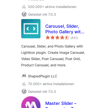
500.000+ aktive Installationen
Getestet mit 7.0.3
Carousel, Slider,
Photo Gallery with
Bewertungen
Lightbox, Video
(431
)
insgesamt
Slider, by WP
Carousel, Slider, and Photo Gallery with
Carousel
Lightbox plugin. Create Image Carousel,
Video Slider, Post Carousel, Post Grid,
Product Carousel, and more.
ShapedPlugin LLC
70.000+ aktive Installationen
Getestet mit 7.0.3
Master Slider –