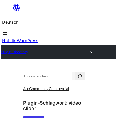
Zum
Inhalt
Deutsch
springen
Hol dir WordPress
Plugin Directory
Suchen
Alle
Community
Commercial
Plugin-Schlagwort:
video
slider