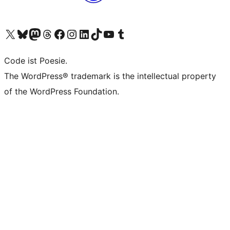
Unser X-Konto (früher Twitter) besuchen
Unser Bluesky-Konto besuchen
Unser Mastodon-Konto besuchen
Unser Threads-Konto besuchen
Unsere Facebook-Seite besuchen
Unser Instagram-Konto besuchen
Unser LinkedIn-Konto besuchen
Unser TikTok-Konto besuchen
Unseren YouTube-Kanal besuchen
Unser Tumblr-Konto besuchen
Code ist Poesie.
The WordPress® trademark is the intellectual property
of the WordPress Foundation.