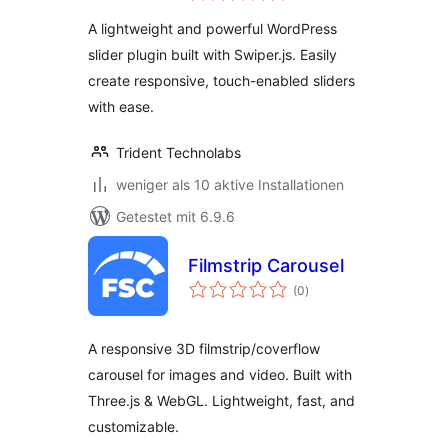
Video Slider,
A lightweight and powerful WordPress
Content Slider With
slider plugin built with Swiper.js. Easily
Animations
create responsive, touch-enabled sliders
with ease.
Trident Technolabs
weniger als 10 aktive Installationen
Getestet mit 6.9.6
Filmstrip Carousel
Bewertungen
(0
)
insgesamt
A responsive 3D filmstrip/coverflow
carousel for images and video. Built with
Three.js & WebGL. Lightweight, fast, and
customizable.