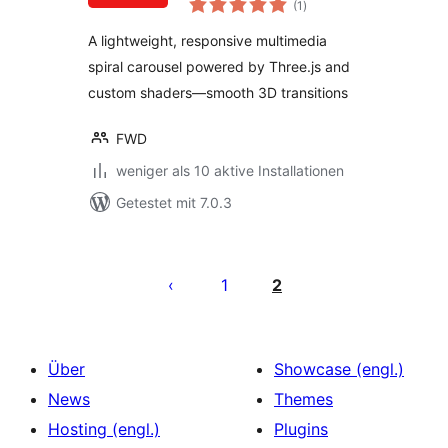
(1
)
insgesamt
A lightweight, responsive multimedia
spiral carousel powered by Three.js and
custom shaders—smooth 3D transitions
FWD
weniger als 10 aktive Installationen
Getestet mit 7.0.3
Seitennummerierung
der
1
2
Beiträge
Über
Showcase (engl.)
News
Themes
Hosting (engl.)
Plugins