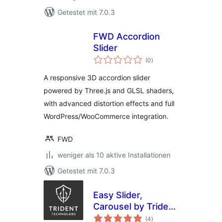
Getestet mit 7.0.3
FWD Accordion
Slider
Bewertungen
(0
)
insgesamt
A responsive 3D accordion slider
powered by Three.js and GLSL shaders,
with advanced distortion effects and full
WordPress/WooCommerce integration.
FWD
weniger als 10 aktive Installationen
Getestet mit 7.0.3
Easy Slider,
Carousel by Trident
Bewertungen
– Image Slider,
(4
)
insgesamt