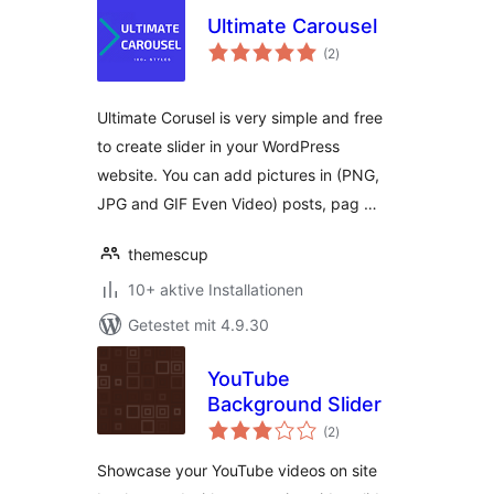
Ultimate Carousel
Bewertungen
(2
)
insgesamt
Ultimate Corusel is very simple and free
to create slider in your WordPress
website. You can add pictures in (PNG,
JPG and GIF Even Video) posts, pag …
themescup
10+ aktive Installationen
Getestet mit 4.9.30
YouTube
Background Slider
Bewertungen
(2
)
insgesamt
Showcase your YouTube videos on site