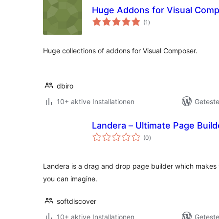
Huge Addons for Visual Comp
Bewertungen
(1
)
insgesamt
Huge collections of addons for Visual Composer.
dbiro
10+ aktive Installationen
Geteste
Landera – Ultimate Page Build
Bewertungen
(0
)
insgesamt
Landera is a drag and drop page builder which makes y
you can imagine.
softdiscover
10+ aktive Installationen
Geteste