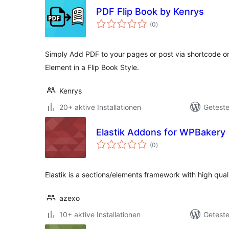
PDF Flip Book by Kenrys
Bewertungen
(0
)
insgesamt
Simply Add PDF to your pages or post via shortcode o
Element in a Flip Book Style.
Kenrys
20+ aktive Installationen
Geteste
Elastik Addons for WPBakery
Bewertungen
(0
)
insgesamt
Elastik is a sections/elements framework with high qua
azexo
10+ aktive Installationen
Geteste