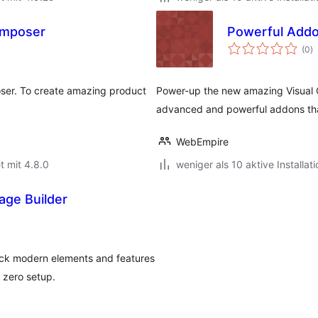
composer
Powerful Addon
B
(0
)
i
ser. To create amazing product
Power-up the new amazing Visual 
advanced and powerful addons that
WebEmpire
t mit 4.8.0
weniger als 10 aktive Installat
age Builder
ock modern elements and features
 zero setup.