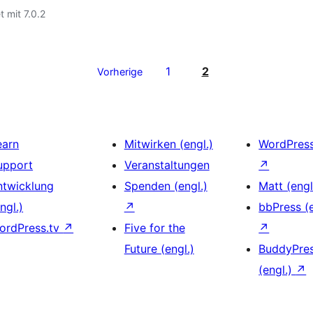
t mit 7.0.2
1
2
Vorherige
earn
Mitwirken (engl.)
WordPres
upport
Veranstaltungen
↗
ntwicklung
Spenden (engl.)
Matt (engl
ngl.)
↗
bbPress (e
ordPress.tv
↗
Five for the
↗
Future (engl.)
BuddyPre
(engl.)
↗