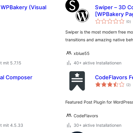
 WPBakery (Visual
Swiper – 3D Co
[WPBakery Pag
B
(0
)
i
Swiper is the most modern free mo
transitions and amazing native beh
xblue55
t mit 5.7.15
40+ aktive Installationen
ual Composer
CodeFlavors F
B
(2
)
in
Featured Post Plugin for WordPres
CodeFlavors
t mit 4.5.33
30+ aktive Installationen