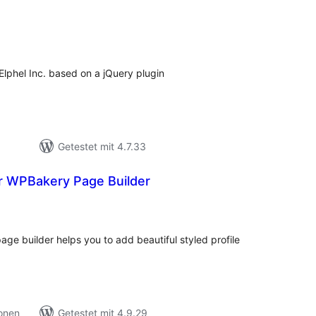
wertungen
sgesamt
Elphel Inc. based on a jQuery plugin
Getestet mit 4.7.33
or WPBakery Page Builder
ewertungen
nsgesamt
ge builder helps you to add beautiful styled profile
ionen
Getestet mit 4.9.29