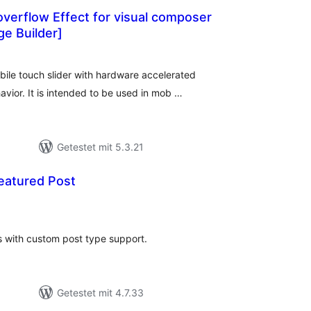
verflow Effect for visual composer
e Builder]
ewertungen
nsgesamt
bile touch slider with hardware accelerated
avior. It is intended to be used in mob …
Getestet mit 5.3.21
eatured Post
ewertungen
sgesamt
s with custom post type support.
Getestet mit 4.7.33