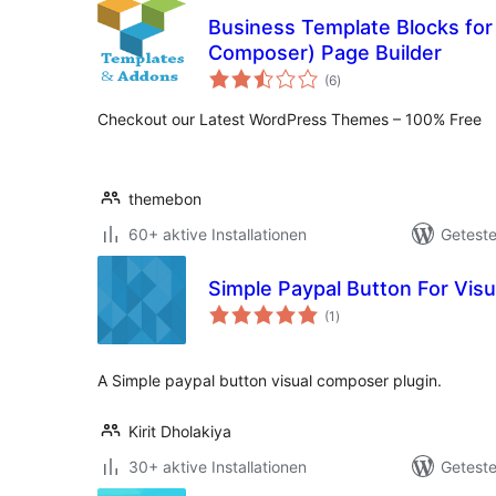
Business Template Blocks for
Composer) Page Builder
Bewertungen
(6
)
insgesamt
Checkout our Latest WordPress Themes – 100% Free
themebon
60+ aktive Installationen
Geteste
Simple Paypal Button For Vis
Bewertungen
(1
)
insgesamt
A Simple paypal button visual composer plugin.
Kirit Dholakiya
30+ aktive Installationen
Geteste