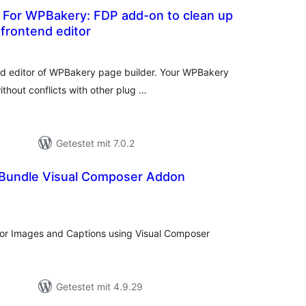
p For WPBakery: FDP add-on to clean up
frontend editor
ewertungen
nsgesamt
nd editor of WPBakery page builder. Your WPBakery
ithout conflicts with other plug …
Getestet mit 7.0.2
 Bundle Visual Composer Addon
ewertungen
nsgesamt
 for Images and Captions using Visual Composer
Getestet mit 4.9.29