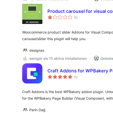
Product carousel for visual 
Bewertungen
(1
)
insgesamt
Woocommerce product slider Addons for Visual Compo
carousel/slider this plugin will help you.
designas
weniger als 10 aktive Installationen
Geteste
Craft Addons for WPBakery P
Bewertungen
(1
)
insgesamt
Craft Addons is the best WPBakery addon plugin. Unl
for the WPBakery Page Builder (Visual Composer), with
Perin Dağ