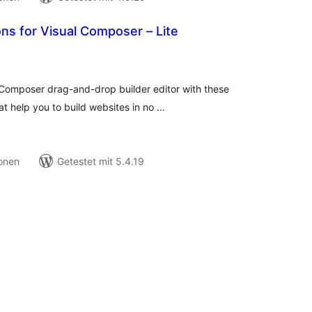
s for Visual Composer – Lite
ewertungen
nsgesamt
Composer drag-and-drop builder editor with these
 help you to build websites in no …
ionen
Getestet mit 5.4.19