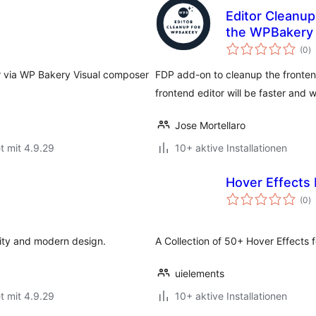
Editor Cleanu
the WPBakery 
B
(0
)
i
r via WP Bakery Visual composer
FDP add-on to cleanup the fronte
frontend editor will be faster and w
Jose Mortellaro
t mit 4.9.29
10+ aktive Installationen
Hover Effects
B
(0
)
i
lity and modern design.
A Collection of 50+ Hover Effects
uielements
t mit 4.9.29
10+ aktive Installationen