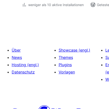
weniger als 10 aktive Installationen
Geteste
Seitennummerierung
der
Beiträge
Über
Showcase (engl.)
L
News
Themes
S
Hosting (engl.)
Plugins
E
Datenschutz
Vorlagen
(e
W