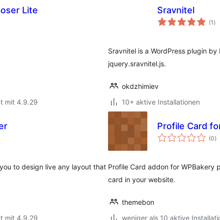
oser Lite
Sravnitel
Be
(1
)
in
Sravnitel is a WordPress plugin by 
jquery.sravnitel.js.
okdzhimiev
t mit 4.9.29
10+ aktive Installationen
er
Profile Card f
B
(0
)
i
ou to design live any layout that
Profile Card addon for WPBakery pa
card in your website.
themebon
t mit 4.9.29
weniger als 10 aktive Installat