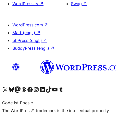
WordPress.tv
↗
Swag
↗
WordPress.com
↗
Matt (engl.)
↗
bbPress (engl.)
↗
BuddyPress (engl.)
↗
Unser X-Konto (früher Twitter) besuchen
Unser Bluesky-Konto besuchen
Unser Mastodon-Konto besuchen
Unser Threads-Konto besuchen
Unsere Facebook-Seite besuchen
Unser Instagram-Konto besuchen
Unser LinkedIn-Konto besuchen
Unser TikTok-Konto besuchen
Unseren YouTube-Kanal besuchen
Unser Tumblr-Konto besuchen
Code ist Poesie.
The WordPress® trademark is the intellectual property