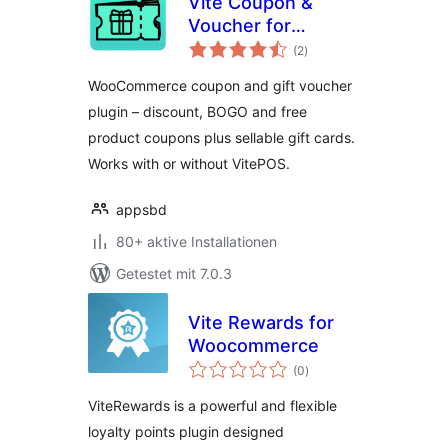
Vite Coupon &
Voucher for
Bewertungen
WooCommerce –
(2
)
insgesamt
Coupons, Gift
WooCommerce coupon and gift voucher
Cards & POS
plugin – discount, BOGO and free
Discounts
product coupons plus sellable gift cards.
Works with or without VitePOS.
appsbd
80+ aktive Installationen
Getestet mit 7.0.3
Vite Rewards for
Woocommerce
Bewertungen
(0
)
insgesamt
ViteRewards is a powerful and flexible
loyalty points plugin designed