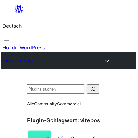
Zum
Inhalt
Deutsch
springen
Hol dir WordPress
Plugin Directory
Suchen
Alle
Community
Commercial
Plugin-Schlagwort:
vitepos