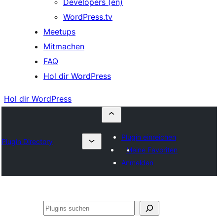
Developers (en)
WordPress.tv
Meetups
Mitmachen
FAQ
Hol dir WordPress
Hol dir WordPress
Plugin einreichen
Plugin Directory
Meine Favoriten
Anmelden
Suchen