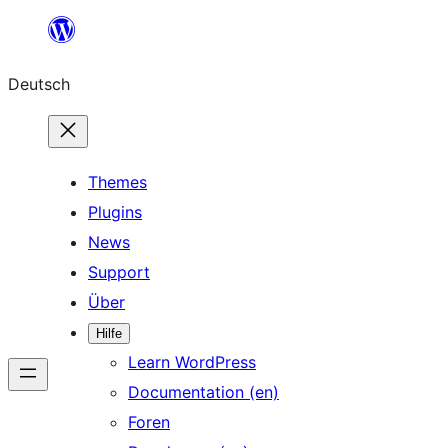
Zum
Inhalt
Deutsch
springen
Themes
Plugins
News
Support
Über
Hilfe
Learn WordPress
Documentation (en)
Foren