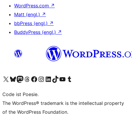
WordPress.com
↗
Matt (engl.)
↗
bbPress (engl.)
↗
BuddyPress (engl.)
↗
Unser X-Konto (früher Twitter) besuchen
Unser Bluesky-Konto besuchen
Unser Mastodon-Konto besuchen
Unser Threads-Konto besuchen
Unsere Facebook-Seite besuchen
Unser Instagram-Konto besuchen
Unser LinkedIn-Konto besuchen
Unser TikTok-Konto besuchen
Unseren YouTube-Kanal besuchen
Unser Tumblr-Konto besuchen
Code ist Poesie.
The WordPress® trademark is the intellectual property
of the WordPress Foundation.