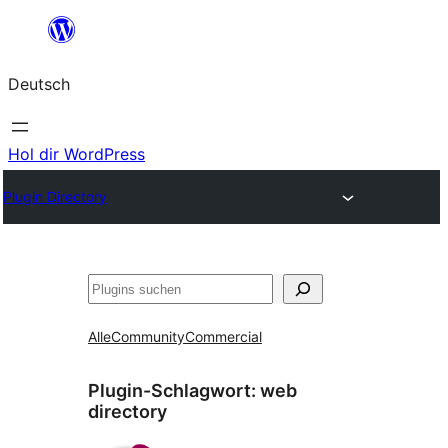
Zum
Inhalt
Deutsch
springen
Hol dir WordPress
Plugin Directory
Suchen
Alle
Community
Commercial
Plugin-Schlagwort:
web
directory