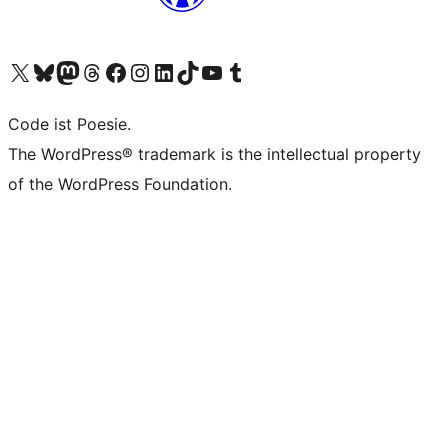
Unser X-Konto (früher Twitter) besuchen
Unser Bluesky-Konto besuchen
Unser Mastodon-Konto besuchen
Unser Threads-Konto besuchen
Unsere Facebook-Seite besuchen
Unser Instagram-Konto besuchen
Unser LinkedIn-Konto besuchen
Unser TikTok-Konto besuchen
Unseren YouTube-Kanal besuchen
Unser Tumblr-Konto besuchen
Code ist Poesie.
The WordPress® trademark is the intellectual property
of the WordPress Foundation.