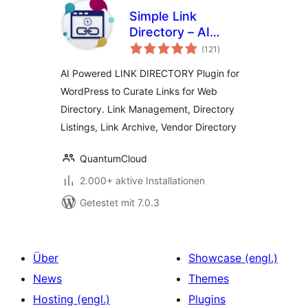
Simple Link
Directory – AI
Bewertungen
Powered
(121
)
insgesamt
AI Powered LINK DIRECTORY Plugin for
WordPress to Curate Links for Web
Directory. Link Management, Directory
Listings, Link Archive, Vendor Directory
QuantumCloud
2.000+ aktive Installationen
Getestet mit 7.0.3
Über
Showcase (engl.)
News
Themes
Hosting (engl.)
Plugins