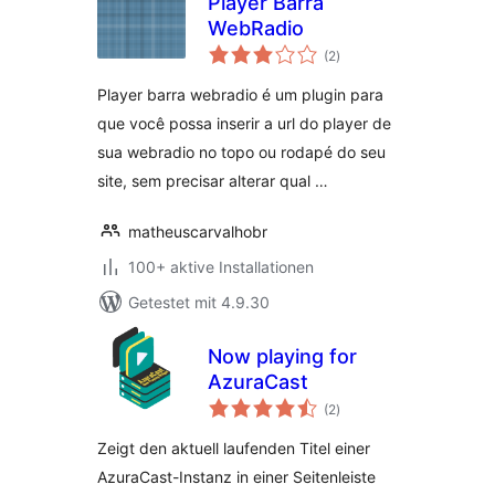
Player Barra
WebRadio
Bewertungen
(2
)
insgesamt
Player barra webradio é um plugin para
que você possa inserir a url do player de
sua webradio no topo ou rodapé do seu
site, sem precisar alterar qual …
matheuscarvalhobr
100+ aktive Installationen
Getestet mit 4.9.30
Now playing for
AzuraCast
Bewertungen
(2
)
insgesamt
Zeigt den aktuell laufenden Titel einer
AzuraCast-Instanz in einer Seitenleiste