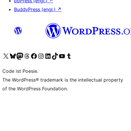
bbPress (engl.)
↗
BuddyPress (engl.)
↗
Unser X-Konto (früher Twitter) besuchen
Unser Bluesky-Konto besuchen
Unser Mastodon-Konto besuchen
Unser Threads-Konto besuchen
Unsere Facebook-Seite besuchen
Unser Instagram-Konto besuchen
Unser LinkedIn-Konto besuchen
Unser TikTok-Konto besuchen
Unseren YouTube-Kanal besuchen
Unser Tumblr-Konto besuchen
Code ist Poesie.
The WordPress® trademark is the intellectual property
of the WordPress Foundation.