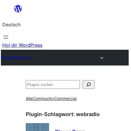
Zum
Inhalt
Deutsch
springen
Hol dir WordPress
Plugin Directory
Suchen
Alle
Community
Commercial
Plugin-Schlagwort:
webradio