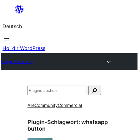
Zum
Inhalt
Deutsch
springen
Hol dir WordPress
Plugin Directory
Suchen
Alle
Community
Commercial
Plugin-Schlagwort:
whatsapp
button