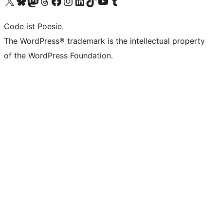
Unser X-Konto (früher Twitter) besuchen
Unser Bluesky-Konto besuchen
Unser Mastodon-Konto besuchen
Unser Threads-Konto besuchen
Unsere Facebook-Seite besuchen
Unser Instagram-Konto besuchen
Unser LinkedIn-Konto besuchen
Unser TikTok-Konto besuchen
Unseren YouTube-Kanal besuchen
Unser Tumblr-Konto besuchen
Code ist Poesie.
The WordPress® trademark is the intellectual property
of the WordPress Foundation.