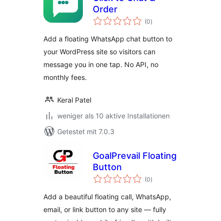
Order
Bewertungen
(0
)
insgesamt
Add a floating WhatsApp chat button to
your WordPress site so visitors can
message you in one tap. No API, no
monthly fees.
Keral Patel
weniger als 10 aktive Installationen
Getestet mit 7.0.3
GoalPrevail Floating
Button
Bewertungen
(0
)
insgesamt
Add a beautiful floating call, WhatsApp,
email, or link button to any site — fully