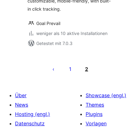
customizable, mobile-friendly, with built-
in click tracking.
Goal Prevail
weniger als 10 aktive Installationen
Getestet mit 7.0.3
Seitennummerierung
der
1
2
Beiträge
Über
Showcase (engl.)
News
Themes
Hosting (engl.)
Plugins
Datenschutz
Vorlagen