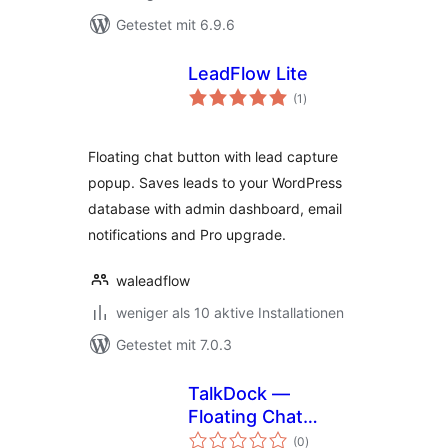
Getestet mit 6.9.6
LeadFlow Lite
Bewertungen
(1
)
insgesamt
Floating chat button with lead capture
popup. Saves leads to your WordPress
database with admin dashboard, email
notifications and Pro upgrade.
waleadflow
weniger als 10 aktive Installationen
Getestet mit 7.0.3
TalkDock —
Floating Chat
Bewertungen
Button
(0
)
insgesamt