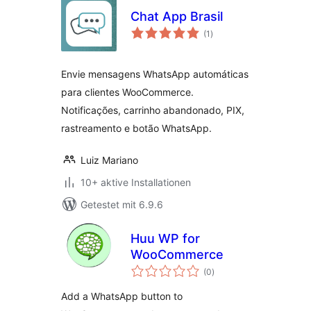
Chat App Brasil
Bewertungen
(1
)
insgesamt
Envie mensagens WhatsApp automáticas
para clientes WooCommerce.
Notificações, carrinho abandonado, PIX,
rastreamento e botão WhatsApp.
Luiz Mariano
10+ aktive Installationen
Getestet mit 6.9.6
Huu WP for
WooCommerce
Bewertungen
(0
)
insgesamt
Add a WhatsApp button to