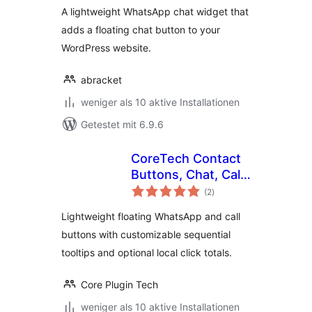
A lightweight WhatsApp chat widget that
adds a floating chat button to your
WordPress website.
abracket
weniger als 10 aktive Installationen
Getestet mit 6.9.6
CoreTech Contact
Buttons, Chat, Calls
Bewertungen
& Tracking
(2
)
insgesamt
Lightweight floating WhatsApp and call
buttons with customizable sequential
tooltips and optional local click totals.
Core Plugin Tech
weniger als 10 aktive Installationen