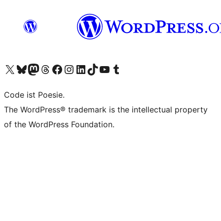
Unser X-Konto (früher Twitter) besuchen
Unser Bluesky-Konto besuchen
Unser Mastodon-Konto besuchen
Unser Threads-Konto besuchen
Unsere Facebook-Seite besuchen
Unser Instagram-Konto besuchen
Unser LinkedIn-Konto besuchen
Unser TikTok-Konto besuchen
Unseren YouTube-Kanal besuchen
Unser Tumblr-Konto besuchen
Code ist Poesie.
The WordPress® trademark is the intellectual property
of the WordPress Foundation.