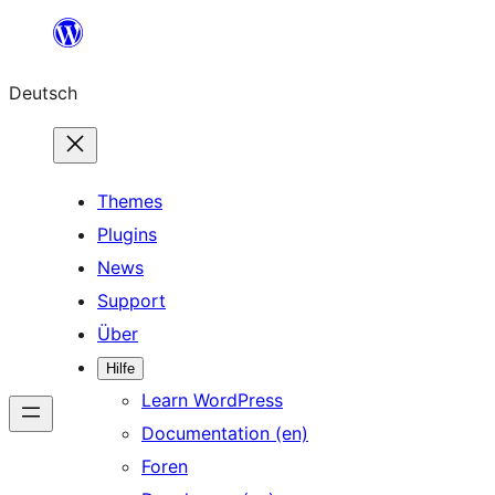
Zum
Inhalt
Deutsch
springen
Themes
Plugins
News
Support
Über
Hilfe
Learn WordPress
Documentation (en)
Foren