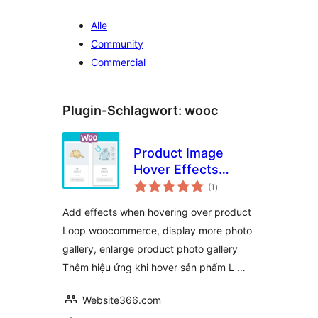
Alle
Community
Commercial
Plugin-Schlagwort:
wooc
Product Image
Hover Effects
Bewertungen
WOOC –
(1
)
insgesamt
WPSHARE247
Add effects when hovering over product
Loop woocommerce, display more photo
gallery, enlarge product photo gallery
Thêm hiệu ứng khi hover sản phẩm L …
Website366.com