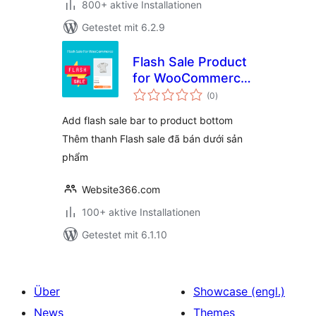
800+ aktive Installationen
Getestet mit 6.2.9
Flash Sale Product
for WooCommerce
Bewertungen
– WPSHARE247
(0
)
insgesamt
Add flash sale bar to product bottom
Thêm thanh Flash sale đã bán dưới sản
phẩm
Website366.com
100+ aktive Installationen
Getestet mit 6.1.10
Über
Showcase (engl.)
News
Themes