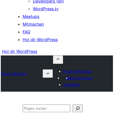
Developers (en)
WordPress.tv
Meetups
Mitmachen
FAQ
Hol dir WordPress
Hol dir WordPress
Plugin einreichen
Plugin Directory
Meine Favoriten
Anmelden
Suchen