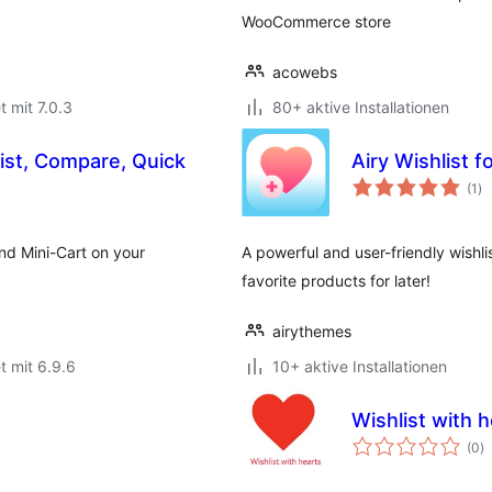
WooCommerce store
acowebs
t mit 7.0.3
80+ aktive Installationen
ist, Compare, Quick
Airy Wishlist
Be
(1
)
in
nd Mini-Cart on your
A powerful and user-friendly wishl
favorite products for later!
airythemes
t mit 6.9.6
10+ aktive Installationen
Wishlist with 
B
(0
)
i