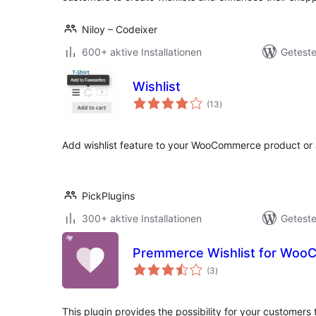
Niloy – Codeixer
600+ aktive Installationen
Geteste
Wishlist
Bewertungen
(13
)
insgesamt
Add wishlist feature to your WooCommerce product or 
PickPlugins
300+ aktive Installationen
Geteste
Premmerce Wishlist for Wo
Bewertungen
(3
)
insgesamt
This plugin provides the possibility for your customers t