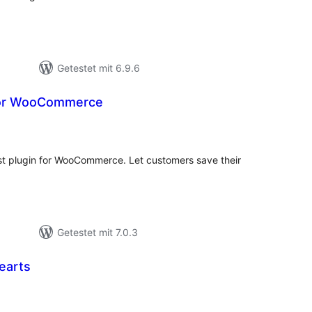
Getestet mit 6.9.6
 for WooCommerce
wertungen
sgesamt
ist plugin for WooCommerce. Let customers save their
Getestet mit 7.0.3
hearts
ewertungen
nsgesamt