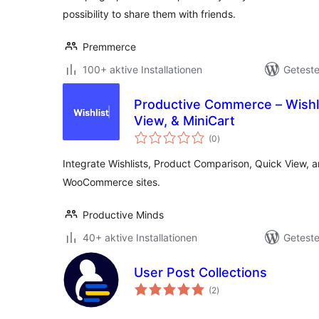
possibility to share them with friends.
Premmerce
100+ aktive Installationen
Geteste
Productive Commerce – Wishl
View, & MiniCart
Bewertungen
(0
)
insgesamt
Integrate Wishlists, Product Comparison, Quick View, a
WooCommerce sites.
Productive Minds
40+ aktive Installationen
Geteste
User Post Collections
Bewertungen
(2
)
insgesamt