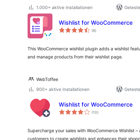
1.000+ aktive Installationen
Geteste
Wishlist for WooCommerce
Bewertungen
(6
)
insgesamt
This WooCommerce wishlist plugin adds a wishlist featu
and manage products from their wishlist page.
WebToffee
900+ aktive Installationen
Geteste
Wishlist for WooCommerce
Bewertungen
(10
)
insgesamt
Supercharge your sales with WooCommerce Wishlist – 
customers to create wishlists and enhances their shop