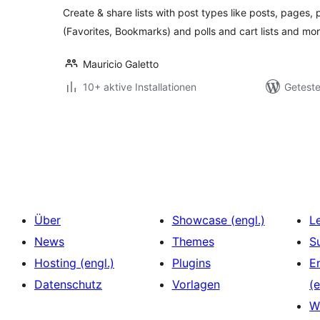
Create & share lists with post types like posts, pages, p
(Favorites, Bookmarks) and polls and cart lists and mor
Mauricio Galetto
10+ aktive Installationen
Geteste
Seitennummerierung
der
Beiträge
Über
Showcase (engl.)
L
News
Themes
S
Hosting (engl.)
Plugins
E
Datenschutz
Vorlagen
(e
W