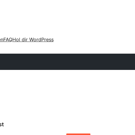
en
FAQ
Hol dir WordPress
st