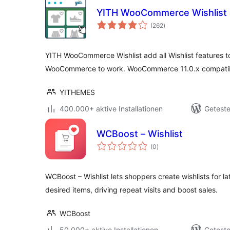
YITH WooCommerce Wishlist
Bewertungen
(262
)
insgesamt
YITH WooCommerce Wishlist add all Wishlist features 
WooCommerce to work. WooCommerce 11.0.x compatib
YITHEMES
400.000+ aktive Installationen
Geteste
WCBoost – Wishlist
Bewertungen
(0
)
insgesamt
WCBoost – Wishlist lets shoppers create wishlists for l
desired items, driving repeat visits and boost sales.
WCBoost
50.000+ aktive Installationen
Geteste