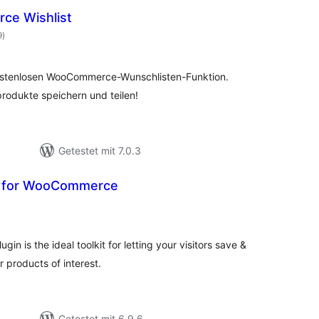
ce Wishlist
Bewertungen
9
)
insgesamt
kostenlosen WooCommerce-Wunschlisten-Funktion.
rodukte speichern und teilen!
Getestet mit 7.0.3
t for WooCommerce
ewertungen
sgesamt
n is the ideal toolkit for letting your visitors save &
r products of interest.
Getestet mit 6.9.6