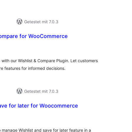
Getestet mit 7.0.3
 Compare for WooCommerce
ewertungen
sgesamt
ith our Wishlist & Compare Plugin. Let customers
e features for informed decisions.
Getestet mit 7.0.3
ave for later for Woocommerce
ewertungen
sgesamt
manage Wishlist and save for later feature in a