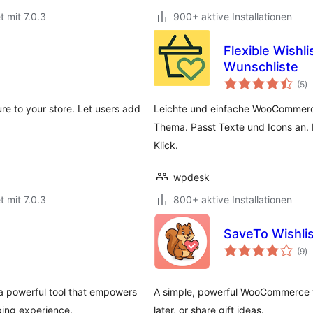
t mit 7.0.3
900+ aktive Installationen
Flexible Wish
Wunschliste
B
(5
)
in
re to your store. Let users add
Leichte und einfache WooCommerce
Thema. Passt Texte und Icons an.
Klick.
wpdesk
t mit 7.0.3
800+ aktive Installationen
SaveTo Wishli
B
(9
)
in
a powerful tool that empowers
A simple, powerful WooCommerce wi
ping experience.
later, or share gift ideas.