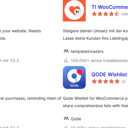
TI WooCommer
(49
to your website. Needs
Steigere deinen Umsatz mit der 
le.
Lasse deine Kunden ihre Lieblingsp
templateinvaders
t mit 7.0.3
100.000+ aktive Installationen
QODE Wishlis
B
(2
)
in
ater purchases, reminding them of
Qode Wishlist for WooCommerce plugi
share comprehensive lists with thei
Qode
t mit 7.0.3
10.000+ aktive Installationen