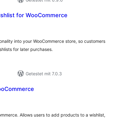
ishlist for WooCommerce
ewertungen
nsgesamt
tionality into your WooCommerce store, so customers
hlists for later purchases.
Getestet mit 7.0.3
 WooCommerce
ewertungen
nsgesamt
mmerce. Allows users to add products to a wishlist,