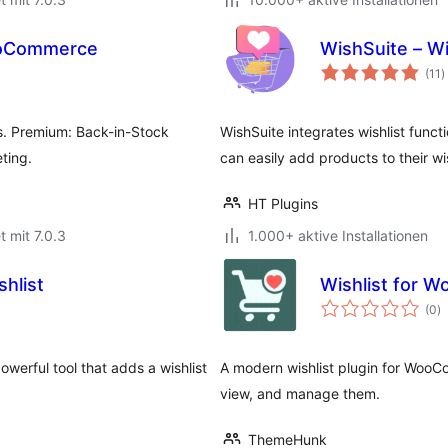
ooCommerce
WishSuite – W
B
(11
)
i
s. Premium: Back-in-Stock
WishSuite integrates wishlist func
eting.
can easily add products to their wis
HT Plugins
t mit 7.0.3
1.000+ aktive Installationen
hlist
Wishlist for
B
(0
)
i
werful tool that adds a wishlist
A modern wishlist plugin for WooCo
view, and manage them.
ThemeHunk