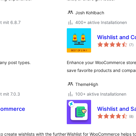
Josh Kohlbach
t mit 6.8.7
400+ aktive Installationen
Wishlist and
B
(7
)
in
any post types.
Enhance your WooCommerce store w
save favorite products and compar
ThemeHigh
t mit 7.0.3
100+ aktive Installationen
oCommerce
Wishlist and S
B
(8
)
in
o create wishlists with the further
Wishlist for WooCommerce helps to 