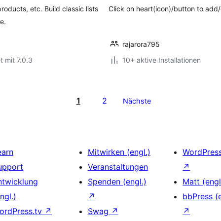
roducts, etc. Build classic lists
Click on heart(icon)/button to add
e.
rajarora795
t mit 7.0.3
10+ aktive Installationen
1
2
Nächste
earn
Mitwirken (engl.)
WordPres
upport
Veranstaltungen
↗
ntwicklung
Spenden (engl.)
Matt (engl
ngl.)
↗
bbPress (e
ordPress.tv
↗
Swag
↗
↗