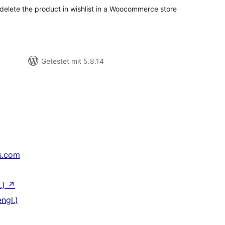
/delete the product in wishlist in a Woocommerce store
Getestet mit 5.8.14
s.com
.)
↗
ngl.)