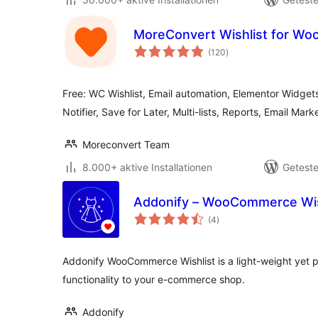
MoreConvert Wishlist for W
Bewertungen
(120
)
insgesamt
Free: WC Wishlist, Email automation, Elementor Widget
Notifier, Save for Later, Multi-lists, Reports, Email Mark
Moreconvert Team
8.000+ aktive Installationen
Geteste
Addonify – WooCommerce Wis
Bewertungen
(4
)
insgesamt
Addonify WooCommerce Wishlist is a light-weight yet po
functionality to your e-commerce shop.
Addonify