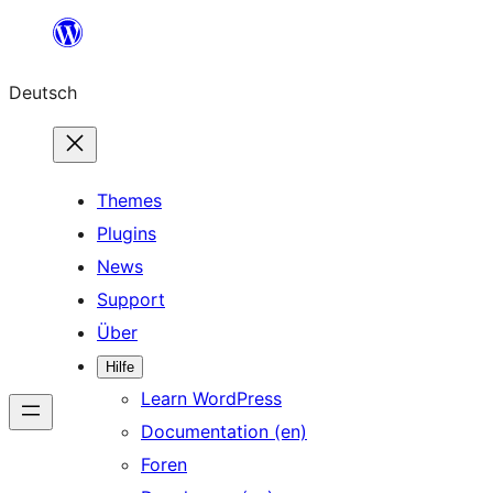
Zum
Inhalt
Deutsch
springen
Themes
Plugins
News
Support
Über
Hilfe
Learn WordPress
Documentation (en)
Foren