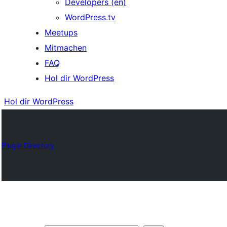
Developers (en)
WordPress.tv
Meetups
Mitmachen
FAQ
Hol dir WordPress
Hol dir WordPress
Plugin Directory