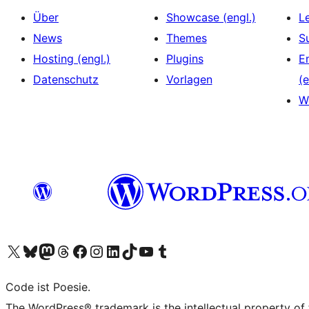
Über
Showcase (engl.)
L
News
Themes
S
Hosting (engl.)
Plugins
E
Datenschutz
Vorlagen
(e
W
Unser X-Konto (früher Twitter) besuchen
Unser Bluesky-Konto besuchen
Unser Mastodon-Konto besuchen
Unser Threads-Konto besuchen
Unsere Facebook-Seite besuchen
Unser Instagram-Konto besuchen
Unser LinkedIn-Konto besuchen
Unser TikTok-Konto besuchen
Unseren YouTube-Kanal besuchen
Unser Tumblr-Konto besuchen
Code ist Poesie.
The WordPress® trademark is the intellectual property of