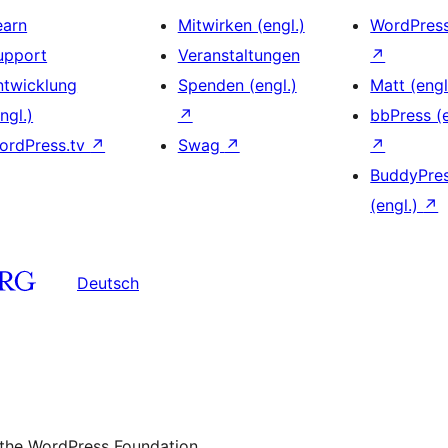
earn
Mitwirken (engl.)
WordPres
upport
Veranstaltungen
↗
ntwicklung
Spenden (engl.)
Matt (engl
ngl.)
↗
bbPress (e
ordPress.tv
↗
Swag
↗
↗
BuddyPre
(engl.)
↗
Deutsch
 the WordPress Foundation.