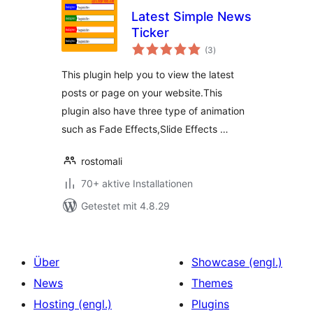
Latest Simple News
Ticker
Bewertungen
(3
)
insgesamt
This plugin help you to view the latest
posts or page on your website.This
plugin also have three type of animation
such as Fade Effects,Slide Effects …
rostomali
70+ aktive Installationen
Getestet mit 4.8.29
Über
Showcase (engl.)
News
Themes
Hosting (engl.)
Plugins