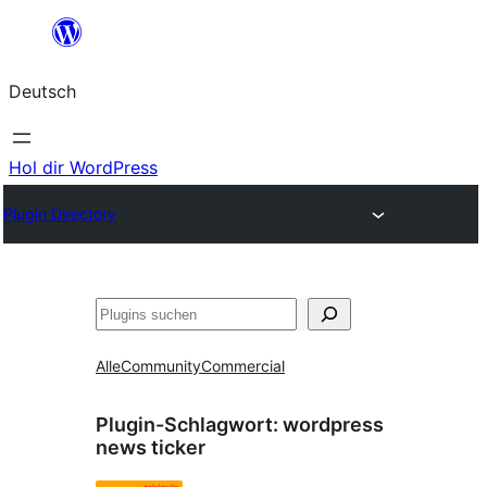
Zum
Inhalt
Deutsch
springen
Hol dir WordPress
Plugin Directory
Suchen
Alle
Community
Commercial
Plugin-Schlagwort:
wordpress
news ticker