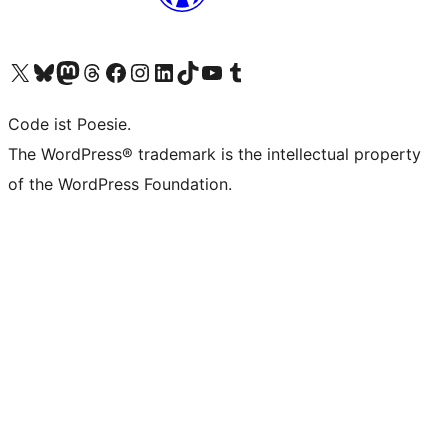
Unser X-Konto (früher Twitter) besuchen
Unser Bluesky-Konto besuchen
Unser Mastodon-Konto besuchen
Unser Threads-Konto besuchen
Unsere Facebook-Seite besuchen
Unser Instagram-Konto besuchen
Unser LinkedIn-Konto besuchen
Unser TikTok-Konto besuchen
Unseren YouTube-Kanal besuchen
Unser Tumblr-Konto besuchen
Code ist Poesie.
The WordPress® trademark is the intellectual property
of the WordPress Foundation.