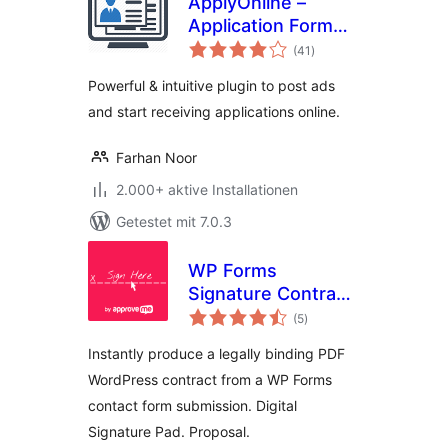
ApplyOnline –
Application Form
Bewertungen
Builder and
(41
)
insgesamt
Manager
Powerful & intuitive plugin to post ads
and start receiving applications online.
Farhan Noor
2.000+ aktive Installationen
Getestet mit 7.0.3
WP Forms
Signature Contract
Bewertungen
Add-On
(5
)
insgesamt
Instantly produce a legally binding PDF
WordPress contract from a WP Forms
contact form submission. Digital
Signature Pad. Proposal.