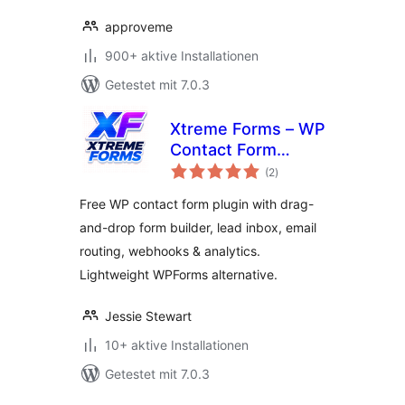
approveme
900+ aktive Installationen
Getestet mit 7.0.3
Xtreme Forms – WP
Contact Form
Bewertungen
Builder, Lead
(2
)
insgesamt
Capture, Form to
Free WP contact form plugin with drag-
Email & Webhooks
and-drop form builder, lead inbox, email
routing, webhooks & analytics.
Lightweight WPForms alternative.
Jessie Stewart
10+ aktive Installationen
Getestet mit 7.0.3