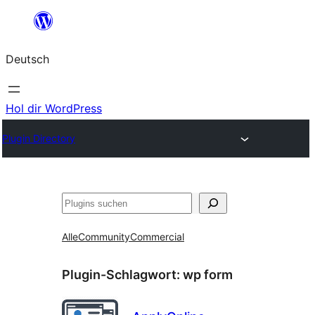
Zum
Inhalt
Deutsch
springen
Hol dir WordPress
Plugin Directory
Suchen
Alle
Community
Commercial
Plugin-Schlagwort:
wp form