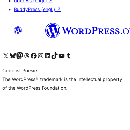
bbPress (engl.)
↗
BuddyPress (engl.)
↗
Unser X-Konto (früher Twitter) besuchen
Unser Bluesky-Konto besuchen
Unser Mastodon-Konto besuchen
Unser Threads-Konto besuchen
Unsere Facebook-Seite besuchen
Unser Instagram-Konto besuchen
Unser LinkedIn-Konto besuchen
Unser TikTok-Konto besuchen
Unseren YouTube-Kanal besuchen
Unser Tumblr-Konto besuchen
Code ist Poesie.
The WordPress® trademark is the intellectual property
of the WordPress Foundation.