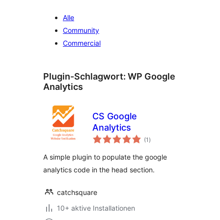
Alle
Community
Commercial
Plugin-Schlagwort:
WP Google
Analytics
CS Google
Analytics
Bewertungen
(1
)
insgesamt
A simple plugin to populate the google
analytics code in the head section.
catchsquare
10+ aktive Installationen