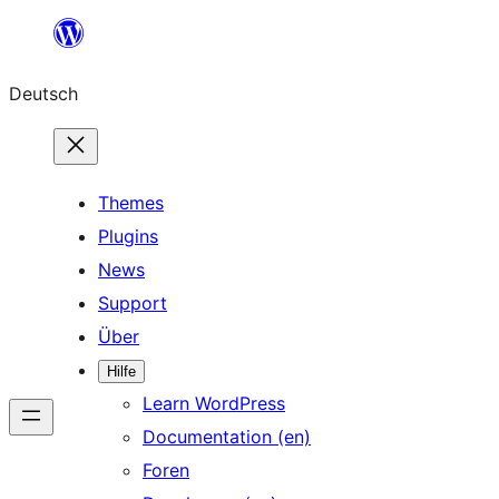
Zum
Inhalt
Deutsch
springen
Themes
Plugins
News
Support
Über
Hilfe
Learn WordPress
Documentation (en)
Foren