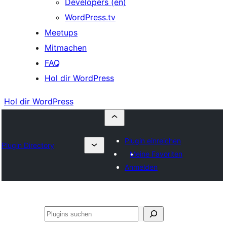
Developers (en)
WordPress.tv
Meetups
Mitmachen
FAQ
Hol dir WordPress
Hol dir WordPress
Plugin einreichen
Plugin Directory
Meine Favoriten
Anmelden
Suchen