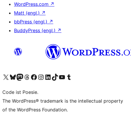
WordPress.com
↗
Matt (engl.)
↗
bbPress (engl.)
↗
BuddyPress (engl.)
↗
Unser X-Konto (früher Twitter) besuchen
Unser Bluesky-Konto besuchen
Unser Mastodon-Konto besuchen
Unser Threads-Konto besuchen
Unsere Facebook-Seite besuchen
Unser Instagram-Konto besuchen
Unser LinkedIn-Konto besuchen
Unser TikTok-Konto besuchen
Unseren YouTube-Kanal besuchen
Unser Tumblr-Konto besuchen
Code ist Poesie.
The WordPress® trademark is the intellectual property
of the WordPress Foundation.