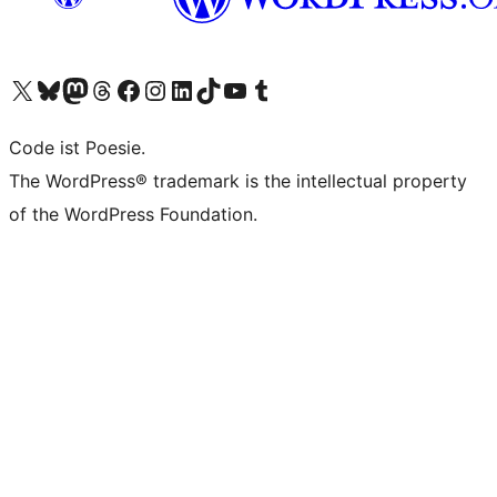
Unser X-Konto (früher Twitter) besuchen
Unser Bluesky-Konto besuchen
Unser Mastodon-Konto besuchen
Unser Threads-Konto besuchen
Unsere Facebook-Seite besuchen
Unser Instagram-Konto besuchen
Unser LinkedIn-Konto besuchen
Unser TikTok-Konto besuchen
Unseren YouTube-Kanal besuchen
Unser Tumblr-Konto besuchen
Code ist Poesie.
The WordPress® trademark is the intellectual property
of the WordPress Foundation.