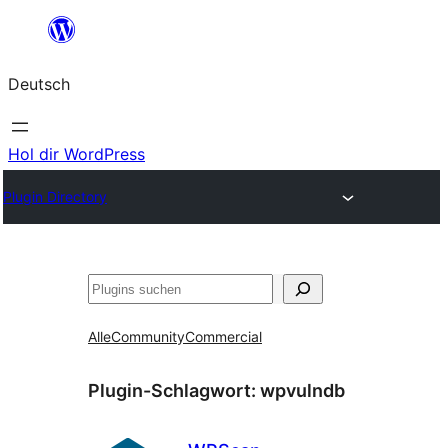
Zum
Inhalt
Deutsch
springen
Hol dir WordPress
Plugin Directory
Suchen
Alle
Community
Commercial
Plugin-Schlagwort:
wpvulndb