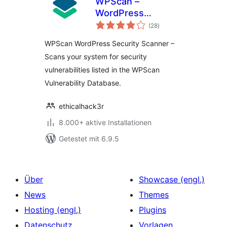
WPScan –
WordPress
Bewertungen
Security Scanner
(28
)
insgesamt
WPScan WordPress Security Scanner –
Scans your system for security
vulnerabilities listed in the WPScan
Vulnerability Database.
ethicalhack3r
8.000+ aktive Installationen
Getestet mit 6.9.5
Über
Showcase (engl.)
News
Themes
Hosting (engl.)
Plugins
Datenschutz
Vorlagen