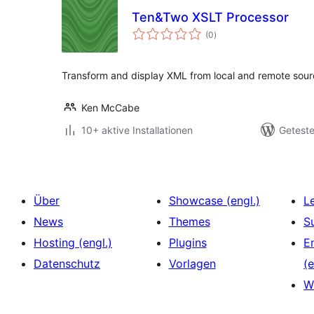
Ten&Two XSLT Processor
Bewertungen
(0
)
insgesamt
Transform and display XML from local and remote sour
Ken McCabe
10+ aktive Installationen
Geteste
Über
Showcase (engl.)
L
News
Themes
S
Hosting (engl.)
Plugins
E
Datenschutz
Vorlagen
(e
W