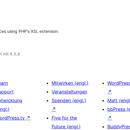
ces using PHP's XSL extension.
t mit 6.5.8
earn
Mitwirken (engl.)
WordPres
upport
Veranstaltungen
↗
ntwicklung
Spenden (engl.)
Matt (engl
ngl.)
↗
bbPress (e
ordPress.tv
↗
Five for the
↗
Future (engl.)
BuddyPre