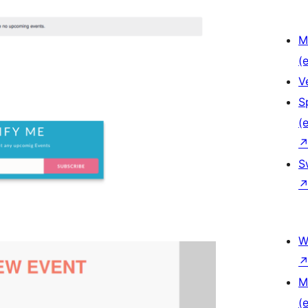
M
(e
V
S
(e
S
W
M
(e