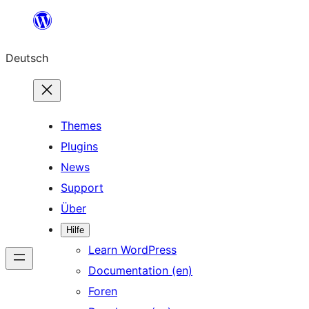
Zum
Inhalt
Deutsch
springen
Themes
Plugins
News
Support
Über
Hilfe
Learn WordPress
Documentation (en)
Foren