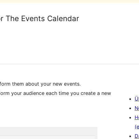
r The Events Calendar
nform them about your new events.
nform your audience each time you create a new
Ü
N
H
(e
D