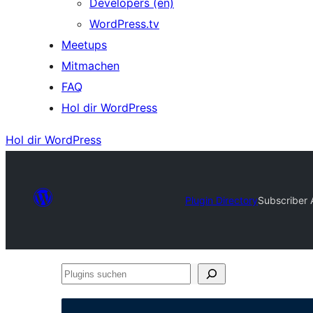
Developers (en)
WordPress.tv
Meetups
Mitmachen
FAQ
Hol dir WordPress
Hol dir WordPress
Plugin Directory
Subscriber 
Plugins
suchen