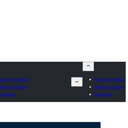
lugin einreichen
Plugin einreichen
eine Favoriten
Meine Favoriten
nmelden
Anmelden