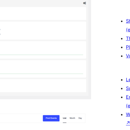
S
(e
T
P
V
L
S
E
(e
W