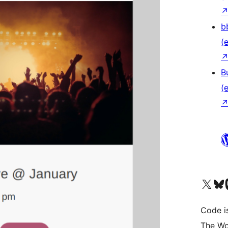
b
(e
B
(e
Unser X-Konto (früh
Unser B
U
Code is
The Wo