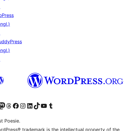
↗
bPress
ngl.)
↗
uddyPress
ngl.)
↗
er Twitter) besuchen
luesky-Konto besuchen
nser Mastodon-Konto besuchen
Unser Threads-Konto besuchen
Unsere Facebook-Seite besuchen
Unser Instagram-Konto besuchen
Unser LinkedIn-Konto besuchen
Unser TikTok-Konto besuchen
Unseren YouTube-Kanal besuchen
Unser Tumblr-Konto besuchen
t Poesie.
rdPress® trademark is the intellectual property of the