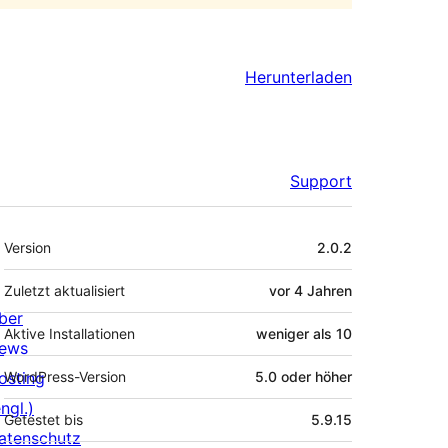
Herunterladen
Support
Meta
Version
2.0.2
Zuletzt aktualisiert
vor
4 Jahren
ber
Aktive Installationen
weniger als 10
ews
osting
WordPress-Version
5.0 oder höher
ngl.)
Getestet bis
5.9.15
atenschutz