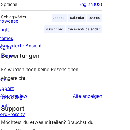
Sprache
English (US)
Schlagwörter
addons
calendar
events
howcase
ngl.)
subscriber
the events calendar
hemes
Erweiterte Ansicht
lugins
Bewertungen
orlagen
Es wurden noch keine Rezensionen
eingereicht.
earn
upport
Rezensionen
Your review
Alle
anzeigen
ntwicklung
ngl.)
Support
ordPress.tv
Möchtest du etwas mitteilen? Brauchst du
↗