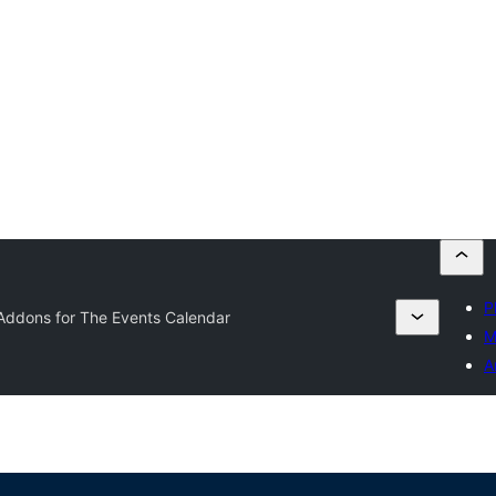
P
Addons for The Events Calendar
M
A