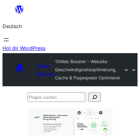
Zum
Inhalt
Deutsch
springen
Hol dir WordPress
10Web Booster – Website-
Plugin
Geschwindigkeitsoptimierung,
Directory
Cache & Pagespeed-Optimierer
Plugins
suchen