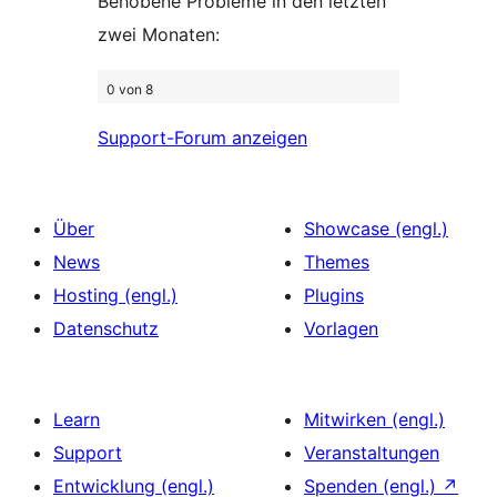
Behobene Probleme in den letzten
zwei Monaten:
0 von 8
Support-Forum anzeigen
Über
Showcase (engl.)
News
Themes
Hosting (engl.)
Plugins
Datenschutz
Vorlagen
Learn
Mitwirken (engl.)
Support
Veranstaltungen
Entwicklung (engl.)
Spenden (engl.)
↗