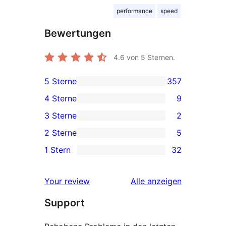
performance
speed
Bewertungen
4.6
von 5 Sternen.
5 Sterne
357
357 5-
4 Sterne
9
Sterne-
9 4-
3 Sterne
2
Rezensionen
Sterne-
2 3-
2 Sterne
5
Rezensionen
Sterne-
5 2-
1 Stern
32
Rezensionen
Sterne-
32 1-
Rezensionen
Sterne-
Rezensionen
Your review
Alle
anzeigen
Rezensionen
Support