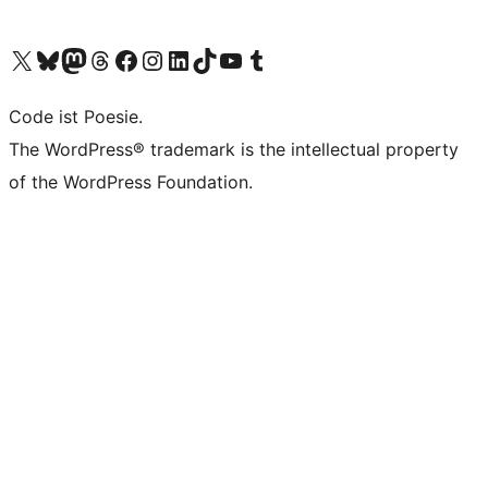
Unser X-Konto (früher Twitter) besuchen
Unser Bluesky-Konto besuchen
Unser Mastodon-Konto besuchen
Unser Threads-Konto besuchen
Unsere Facebook-Seite besuchen
Unser Instagram-Konto besuchen
Unser LinkedIn-Konto besuchen
Unser TikTok-Konto besuchen
Unseren YouTube-Kanal besuchen
Unser Tumblr-Konto besuchen
Code ist Poesie.
The WordPress® trademark is the intellectual property
of the WordPress Foundation.