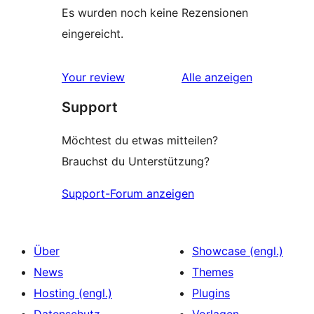
Es wurden noch keine Rezensionen
eingereicht.
Rezensionen
Your review
Alle
anzeigen
Support
Möchtest du etwas mitteilen?
Brauchst du Unterstützung?
Support-Forum anzeigen
Über
Showcase (engl.)
News
Themes
Hosting (engl.)
Plugins
Datenschutz
Vorlagen