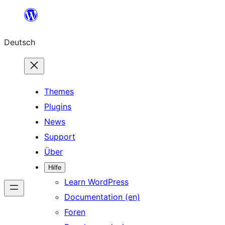
Zum
Inhalt
Deutsch
springen
Themes
Plugins
News
Support
Über
Hilfe
Learn WordPress
Documentation (en)
Foren