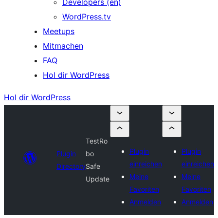
Developers (en)
WordPress.tv
Meetups
Mitmachen
FAQ
Hol dir WordPress
Hol dir WordPress
TestRo
Plugin
Plugin
Plugin
bo
einreichen
einreichen
Directory
Safe
Meine
Meine
Update
Favoriten
Favoriten
Anmelden
Anmelden