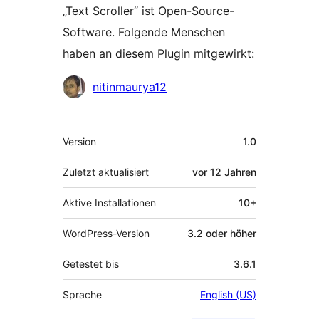
„Text Scroller“ ist Open-Source-
Software. Folgende Menschen
haben an diesem Plugin mitgewirkt:
Mitwirkende
nitinmaurya12
Meta
Version
1.0
Zuletzt aktualisiert
vor
12 Jahren
Aktive Installationen
10+
WordPress-Version
3.2 oder höher
Getestet bis
3.6.1
Sprache
English (US)