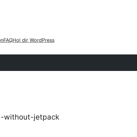
en
FAQ
Hol dir WordPress
l-without-jetpack