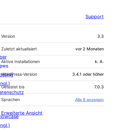
Support
Meta
Version
3.3
Zuletzt aktualisiert
vor
2 Monaten
ber
Aktive Installationen
k. A.
ews
osting
WordPress-Version
3.4.1 oder höher
ngl.)
Getestet bis
7.0.3
atenschutz
Sprachen
Alle 8 anzeigen
Erweiterte Ansicht
howcase
ngl.)