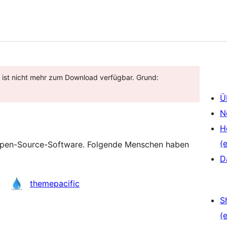
d ist nicht mehr zum Download verfügbar. Grund:
Ü
N
H
(e
t Open-Source-Software. Folgende Menschen haben
D
themepacific
S
(e