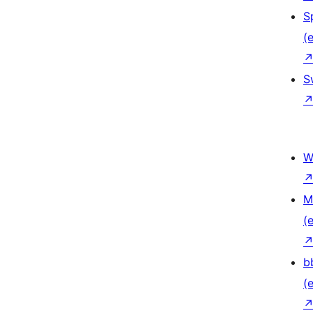
S
(e
S
W
M
(e
b
(e