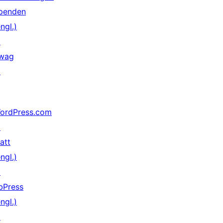
penden
ngl.)
↗
wag
↗
ordPress.com
↗
att
ngl.)
↗
bPress
ngl.)
↗