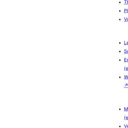
T
P
V
L
S
E
(e
W
M
(e
V