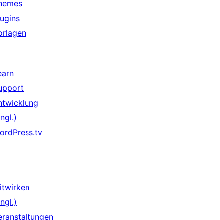
hemes
lugins
orlagen
earn
upport
ntwicklung
ngl.)
ordPress.tv
↗
itwirken
ngl.)
eranstaltungen