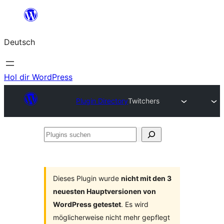
Zum
Inhalt
Deutsch
springen
Hol dir WordPress
Plugin Directory
Twitchers
Plugins
suchen
Dieses Plugin wurde
nicht mit den 3
neuesten Hauptversionen von
WordPress getestet
. Es wird
möglicherweise nicht mehr gepflegt