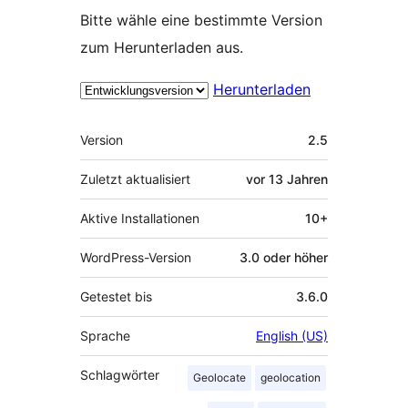
Bitte wähle eine bestimmte Version
zum Herunterladen aus.
Herunterladen
Meta
Version
2.5
Zuletzt aktualisiert
vor
13 Jahren
Aktive Installationen
10+
WordPress-Version
3.0 oder höher
Getestet bis
3.6.0
Sprache
English (US)
Schlagwörter
Geolocate
geolocation