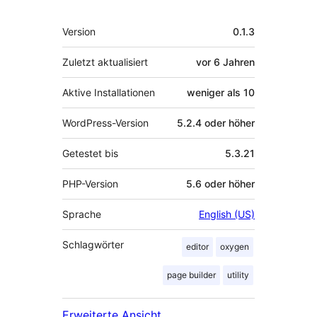
Meta
Version
0.1.3
Zuletzt aktualisiert
vor
6 Jahren
Aktive Installationen
weniger als 10
WordPress-Version
5.2.4 oder höher
Getestet bis
5.3.21
PHP-Version
5.6 oder höher
Sprache
English (US)
Schlagwörter
editor
oxygen
page builder
utility
Erweiterte Ansicht