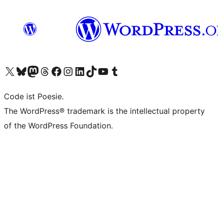
Unser X-Konto (früher Twitter) besuchen
Unser Bluesky-Konto besuchen
Unser Mastodon-Konto besuchen
Unser Threads-Konto besuchen
Unsere Facebook-Seite besuchen
Unser Instagram-Konto besuchen
Unser LinkedIn-Konto besuchen
Unser TikTok-Konto besuchen
Unseren YouTube-Kanal besuchen
Unser Tumblr-Konto besuchen
Code ist Poesie.
The WordPress® trademark is the intellectual property
of the WordPress Foundation.