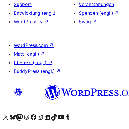
Support
Veranstaltungen
Entwicklung (engl.)
Spenden (engl.)
↗
WordPress.tv
↗
Swag
↗
WordPress.com
↗
Matt (engl.)
↗
bbPress (engl.)
↗
BuddyPress (engl.)
↗
Unser X-Konto (früher Twitter) besuchen
Unser Bluesky-Konto besuchen
Unser Mastodon-Konto besuchen
Unser Threads-Konto besuchen
Unsere Facebook-Seite besuchen
Unser Instagram-Konto besuchen
Unser LinkedIn-Konto besuchen
Unser TikTok-Konto besuchen
Unseren YouTube-Kanal besuchen
Unser Tumblr-Konto besuchen