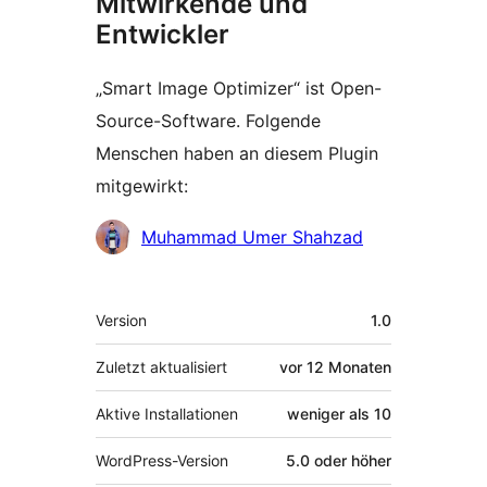
Mitwirkende und
Entwickler
„Smart Image Optimizer“ ist Open-
Source-Software. Folgende
Menschen haben an diesem Plugin
mitgewirkt:
Mitwirkende
Muhammad Umer Shahzad
Meta
Version
1.0
Zuletzt aktualisiert
vor
12 Monaten
Aktive Installationen
weniger als 10
WordPress-Version
5.0 oder höher