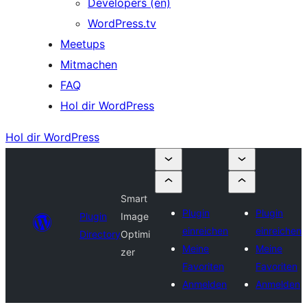
Developers (en)
WordPress.tv
Meetups
Mitmachen
FAQ
Hol dir WordPress
Hol dir WordPress
Smart
Plugin
Plugin
Plugin
Image
einreichen
einreichen
Directory
Optimi
Meine
Meine
zer
Favoriten
Favoriten
Anmelden
Anmelden