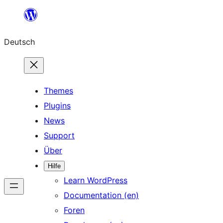
Zum
Inhalt
Deutsch
springen
Themes
Plugins
News
Support
Über
Hilfe
Learn WordPress
Documentation (en)
Foren