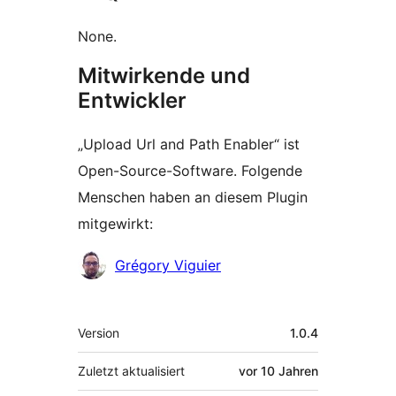
None.
Mitwirkende und
Entwickler
„Upload Url and Path Enabler“ ist
Open-Source-Software. Folgende
Menschen haben an diesem Plugin
mitgewirkt:
Mitwirkende
Grégory Viguier
Meta
Version
1.0.4
Zuletzt aktualisiert
vor
10 Jahren