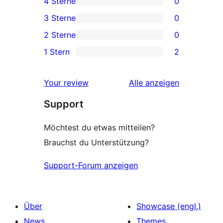
4 Sterne
0
Sterne-
0 4-
3 Sterne
0
Rezensionen
Sterne-
0 3-
2 Sterne
0
Rezensionen
Sterne-
0 2-
1 Stern
2
Rezensionen
Sterne-
2 1-
Rezensionen
Sterne-
Rezensionen
Your review
Alle
anzeigen
Rezensionen
Support
Möchtest du etwas mitteilen?
Brauchst du Unterstützung?
Support-Forum anzeigen
Über
Showcase (engl.)
News
Themes