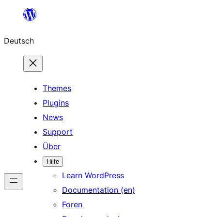
Zum
Inhalt
Deutsch
springen
Themes
Plugins
News
Support
Über
Hilfe
Learn WordPress
Documentation (en)
Foren