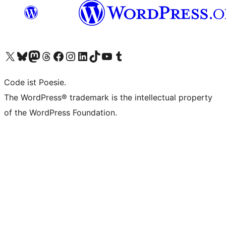
Unser X-Konto (früher Twitter) besuchen
Unser Bluesky-Konto besuchen
Unser Mastodon-Konto besuchen
Unser Threads-Konto besuchen
Unsere Facebook-Seite besuchen
Unser Instagram-Konto besuchen
Unser LinkedIn-Konto besuchen
Unser TikTok-Konto besuchen
Unseren YouTube-Kanal besuchen
Unser Tumblr-Konto besuchen
Code ist Poesie.
The WordPress® trademark is the intellectual property
of the WordPress Foundation.