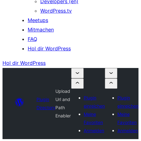
Developers (en)
WordPress.tv
Meetups
Mitmachen
FAQ
Hol dir WordPress
Hol dir WordPress
Upload
Plugin
Plugin
Plugin
Url and
einreichen
einreichen
Directory
Path
Meine
Meine
Enabler
Favoriten
Favoriten
Anmelden
Anmelden