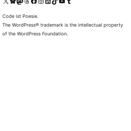
Unser X-Konto (früher Twitter) besuchen
Unser Bluesky-Konto besuchen
Unser Mastodon-Konto besuchen
Unser Threads-Konto besuchen
Unsere Facebook-Seite besuchen
Unser Instagram-Konto besuchen
Unser LinkedIn-Konto besuchen
Unser TikTok-Konto besuchen
Unseren YouTube-Kanal besuchen
Unser Tumblr-Konto besuchen
Code ist Poesie.
The WordPress® trademark is the intellectual property
of the WordPress Foundation.