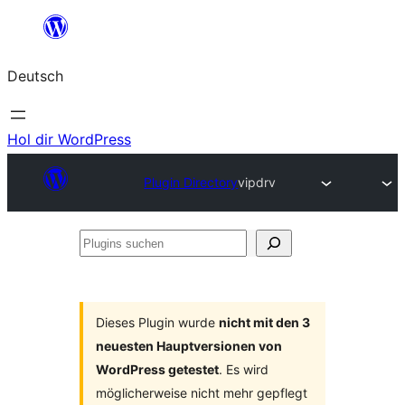
Zum
Inhalt
Deutsch
springen
Hol dir WordPress
Plugin Directory
vipdrv
Plugins
suchen
Dieses Plugin wurde
nicht mit den 3
neuesten Hauptversionen von
WordPress getestet
. Es wird
möglicherweise nicht mehr gepflegt