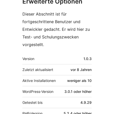
Erweiterte Optionen
Dieser Abschnitt ist für
fortgeschrittene Benutzer und
Entwickler gedacht. Er wird hier zu
Test- und Schulungszwecken
vorgestellt.
Meta
Version
1.0.3
Zuletzt aktualisiert
vor
8 Jahren
Aktive Installationen
weniger als 10
WordPress-Version
3.0.1 oder höher
Getestet bis
4.9.29
PHP-Version
5.2.4 oder höher