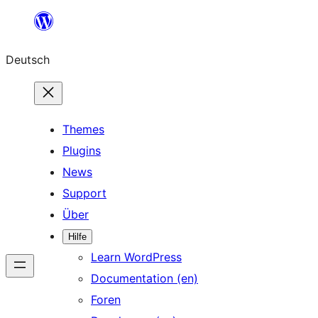
Zum
Inhalt
Deutsch
springen
Themes
Plugins
News
Support
Über
Hilfe
Learn WordPress
Documentation (en)
Foren