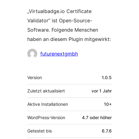
„Virtualbadge.io Certificate
Validator“ ist Open-Source-
Software. Folgende Menschen
haben an diesem Plugin mitgewirkt:
Mitwirkende
futurenextgmbh
Meta
Version
1.0.5
Zuletzt aktualisiert
vor
1 Jahr
Aktive Installationen
10+
WordPress-Version
4.7 oder höher
Getestet bis
6.7.6