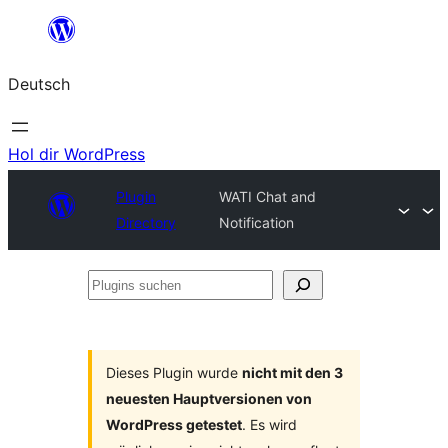
Zum
Inhalt
Deutsch
springen
Hol dir WordPress
Plugin
WATI Chat and
Directory
Notification
Plugins
suchen
Dieses Plugin wurde
nicht mit den 3
neuesten Hauptversionen von
WordPress getestet
. Es wird