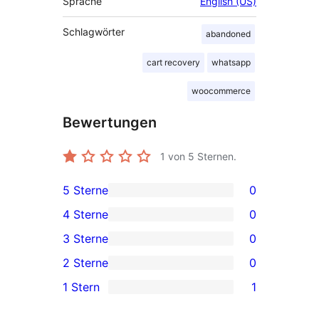
Sprache
English (US)
Schlagwörter
abandoned
cart recovery
whatsapp
woocommerce
Bewertungen
1
von 5 Sternen.
5 Sterne
0
0 5-
4 Sterne
0
Sterne-
0 4-
3 Sterne
0
Rezensionen
Sterne-
0 3-
2 Sterne
0
Rezensionen
Sterne-
0 2-
1 Stern
1
Rezensionen
Sterne-
1 1-
Rezensionen
Sterne-