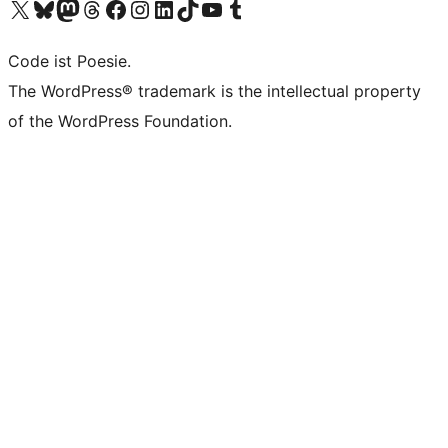
Unser X-Konto (früher Twitter) besuchen
Unser Bluesky-Konto besuchen
Unser Mastodon-Konto besuchen
Unser Threads-Konto besuchen
Unsere Facebook-Seite besuchen
Unser Instagram-Konto besuchen
Unser LinkedIn-Konto besuchen
Unser TikTok-Konto besuchen
Unseren YouTube-Kanal besuchen
Unser Tumblr-Konto besuchen
Code ist Poesie.
The WordPress® trademark is the intellectual property
of the WordPress Foundation.