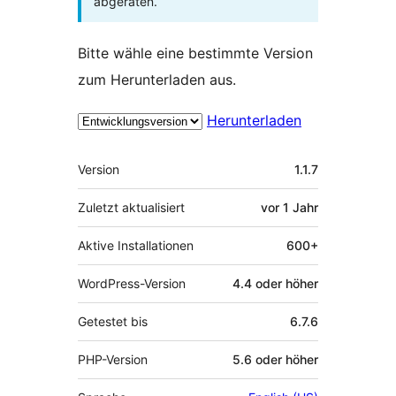
abgeraten.
Bitte wähle eine bestimmte Version
zum Herunterladen aus.
Herunterladen
Meta
Version
1.1.7
Zuletzt aktualisiert
vor
1 Jahr
Aktive Installationen
600+
WordPress-Version
4.4 oder höher
Getestet bis
6.7.6
PHP-Version
5.6 oder höher