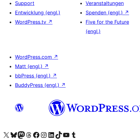
Support
Veranstaltungen
Entwicklung (engl.)
Spenden (engl.)
↗
WordPress.tv
↗
Five for the Future
(engl.)
WordPress.com
↗
Matt (engl.)
↗
bbPress (engl.)
↗
BuddyPress (engl.)
↗
Unser X-Konto (früher Twitter) besuchen
Unser Bluesky-Konto besuchen
Unser Mastodon-Konto besuchen
Unser Threads-Konto besuchen
Unsere Facebook-Seite besuchen
Unser Instagram-Konto besuchen
Unser LinkedIn-Konto besuchen
Unser TikTok-Konto besuchen
Unseren YouTube-Kanal besuchen
Unser Tumblr-Konto besuchen