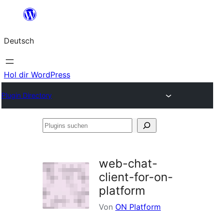
Zum
Inhalt
Deutsch
springen
Hol dir WordPress
Plugin Directory
Plugins
suchen
web-chat-
client-for-on-
platform
Von
ON Platform