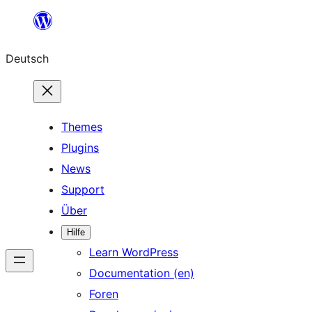
Zum
Inhalt
Deutsch
springen
Themes
Plugins
News
Support
Über
Hilfe
Learn WordPress
Documentation (en)
Foren