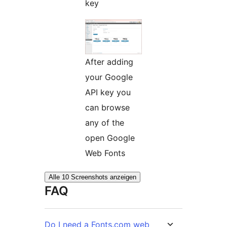
key
After adding
your Google
API key you
can browse
any of the
open Google
Web Fonts
Alle 10 Screenshots anzeigen
FAQ
Do I need a Fonts.com web