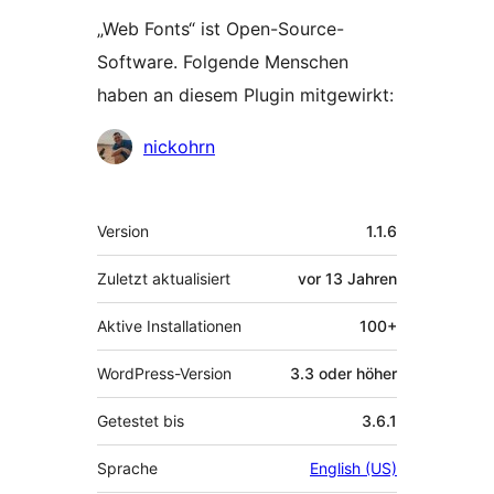
„Web Fonts“ ist Open-Source-
Software. Folgende Menschen
haben an diesem Plugin mitgewirkt:
Mitwirkende
nickohrn
Meta
Version
1.1.6
Zuletzt aktualisiert
vor
13 Jahren
Aktive Installationen
100+
WordPress-Version
3.3 oder höher
Getestet bis
3.6.1
Sprache
English (US)