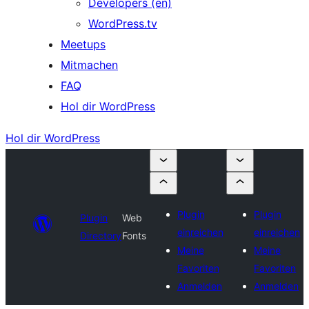
Developers (en)
WordPress.tv
Meetups
Mitmachen
FAQ
Hol dir WordPress
Hol dir WordPress
Plugin
Plugin
Plugin
Web
einreichen
einreichen
Directory
Fonts
Meine
Meine
Favoriten
Favoriten
Anmelden
Anmelden