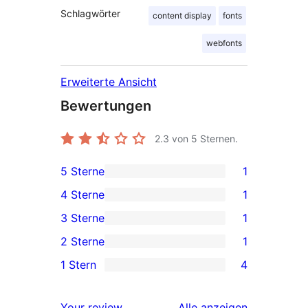
Schlagwörter
content display
fonts
webfonts
Erweiterte Ansicht
Bewertungen
2.3
von 5 Sternen.
5 Sterne
1
1 5-
4 Sterne
1
Sterne-
1 4-
3 Sterne
1
Rezension
Sterne-
1 3-
2 Sterne
1
Rezension
Sterne-
1 2-
1 Stern
4
Rezension
Sterne-
4 1-
Rezension
Sterne-
Rezensionen
Your review
Alle
anzeigen