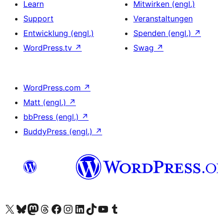
Learn
Mitwirken (engl.)
Support
Veranstaltungen
Entwicklung (engl.)
Spenden (engl.)
↗
WordPress.tv
↗
Swag
↗
WordPress.com
↗
Matt (engl.)
↗
bbPress (engl.)
↗
BuddyPress (engl.)
↗
Unser X-Konto (früher Twitter) besuchen
Unser Bluesky-Konto besuchen
Unser Mastodon-Konto besuchen
Unser Threads-Konto besuchen
Unsere Facebook-Seite besuchen
Unser Instagram-Konto besuchen
Unser LinkedIn-Konto besuchen
Unser TikTok-Konto besuchen
Unseren YouTube-Kanal besuchen
Unser Tumblr-Konto besuchen