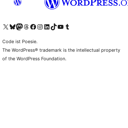
Unser X-Konto (früher Twitter) besuchen
Unser Bluesky-Konto besuchen
Unser Mastodon-Konto besuchen
Unser Threads-Konto besuchen
Unsere Facebook-Seite besuchen
Unser Instagram-Konto besuchen
Unser LinkedIn-Konto besuchen
Unser TikTok-Konto besuchen
Unseren YouTube-Kanal besuchen
Unser Tumblr-Konto besuchen
Code ist Poesie.
The WordPress® trademark is the intellectual property
of the WordPress Foundation.