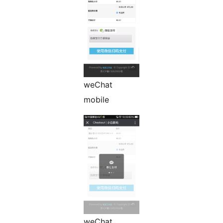
weChat
mobile
weChat