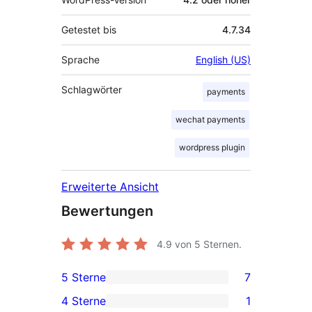
Getestet bis
4.7.34
Sprache
English (US)
Schlagwörter
payments
wechat payments
wordpress plugin
Erweiterte Ansicht
Bewertungen
4.9
von 5 Sternen.
5 Sterne
7
7 5-
4 Sterne
1
Sterne-
1 4-