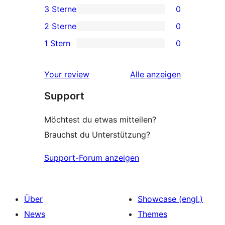
3 Sterne
0
Rezensionen
Sterne-
0 3-
2 Sterne
0
Rezension
Sterne-
0 2-
1 Stern
0
Rezensionen
Sterne-
0 1-
Rezensionen
Sterne-
Rezensionen
Your review
Alle
anzeigen
Rezensionen
Support
Möchtest du etwas mitteilen?
Brauchst du Unterstützung?
Support-Forum anzeigen
Über
Showcase (engl.)
News
Themes