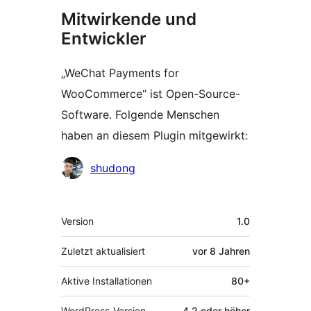
Mitwirkende und
Entwickler
„WeChat Payments for
WooCommerce“ ist Open-Source-
Software. Folgende Menschen
haben an diesem Plugin mitgewirkt:
Mitwirkende
shudong
Meta
Version
1.0
Zuletzt aktualisiert
vor
8 Jahren
Aktive Installationen
80+
WordPress-Version
4.2 oder höher