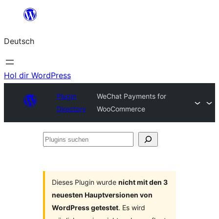
Zum
Inhalt
Deutsch
springen
Hol dir WordPress
Plugin
WeChat Payments for
Directory
WooCommerce
Plugins
suchen
Dieses Plugin wurde
nicht mit den 3
neuesten Hauptversionen von
WordPress getestet
. Es wird